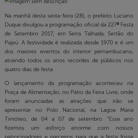
book
Na manhã desta sexta-feira (28), o prefeito Luciano
Duque divulgou a programação oficial da 227
ª
Festa
de Setembro 2017, em Serra Talhada, Sertão do
er
Pajeú. A festividade é realizada desde 1970 e é um
dos maiores eventos do interior pernambucano,
din
atraindo todos os anos recordes de públicos nos
quatro dias de festa.
O lançamento da programação aconteceu na
Praça de Alimentação, no Pátio da Feira Livre, onde
foram anunciadas as atrações que irão se
apresentar no Polo Nacional, na Lagoa Maria
Timóteo, de 04 a 07 de setembro. “Esse ano
fizemos um esforço enorme com nossos
patrocinadores e parceiros para que a festa fosse