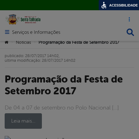
ACESSIBILIDADE
Acesso ráp
Busca
Serviços e Informações
Abrir menu principal de navegação
Você está aqui:
Notícias
Programação da Festa de Setembro 2017
>
>
publicado: 28/07/2017 14h02,
última modificação: 28/07/2017 14h02
Programação da Festa de
Setembro 2017
De 04 a 07 de setembro no Polo Nacional […]
Leia mais…