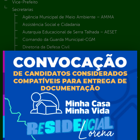
Vice-Prefeito
Secretarias
Agência Municipal de Meio Ambiente – AMMA
Assistência Social e Cidadania
Autarquia Educacional de Serra Talhada – AESET
Comando da Guarda Municipal-CGM
Diretoria da Defesa Civil
FUNDAÇÃO CULTURAL DE SERRA TALHADA
Gabinete da Prefeita
Gabinete do Vice-Prefeito
Instituto de Previdência Própria dos Servidores Públicos do
Município de Serra Talhada-IPPS
Obras e Infraestrutura
Procuradoria Geral do Município
Secretaria de Comunicação Social e Audiovisual
Secretaria de Desenvolvimento Econômico e Turismo
Secretaria de Iluminação Pública e Energia Elétrica
Secretaria Municipal da Mulher – SEMU
Secretaria Municipal de Administração – SAD