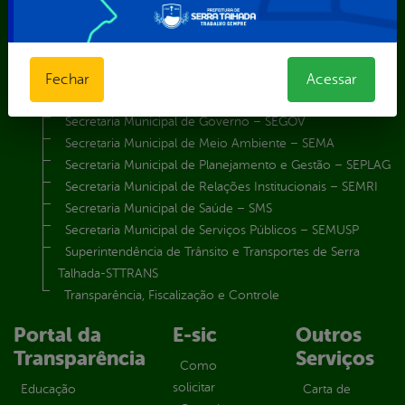
Secretaria Municipal de Agricultura e Recursos Hídricos –
SEMARH / Secretaria de Agricultura Familiar – SEMAF
Secretaria Municipal de Educação – SEST
Secretaria Municipal de Esporte e Lazer – SEMEL
Fechar
Acessar
Secretaria Municipal de Finanças – SECFIN
Secretaria Municipal de Governo – SEGOV
Secretaria Municipal de Meio Ambiente – SEMA
Secretaria Municipal de Planejamento e Gestão – SEPLAG
Secretaria Municipal de Relações Institucionais – SEMRI
Secretaria Municipal de Saúde – SMS
Secretaria Municipal de Serviços Públicos – SEMUSP
Superintendência de Trânsito e Transportes de Serra
Talhada-STTRANS
Transparência, Fiscalização e Controle
Portal da
E-sic
Outros
Transparência
Serviços
Como
solicitar
Educação
Carta de