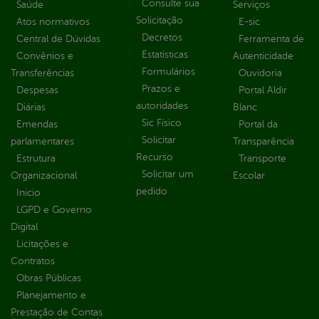
Consulte sua
Saúde
Serviços
Solicitação
Atos normativos
E-sic
Decretos
Central de Dúvidas
Ferramenta de
Estatísticas
Convênios e
Autenticidade
Formulários
Transferências
Ouvidoria
Prazos e
Despesas
Portal Aldir
autoridades
Diárias
Blanc
Sic Físico
Emendas
Portal da
Solicitar
parlamentares
Transparência
Recurso
Estrutura
Transporte
Solicitar um
Organizacional
Escolar
pedido
Inicio
LGPD e Governo
Digital
Licitações e
Contratos
Obras Públicas
Planejamento e
Prestação de Contas