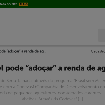
APA DO SITE
ALT+B
Bus
Produção de mel pode “adoçar” a renda de agricultores de ST
Cadastro
l pode “adoçar” a renda de ag
 de Serra Talhada, através do programa “Brasil sem Misé
e com a Codevasf (Companhia de Desenvolvimento do 
enda de pequenos agricultores, considerados carentes.
abelhas. Através da Codevasf […]