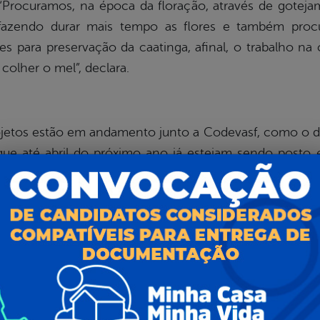
“Procuramos, na época da floração, através de gotejam
, fazendo durar mais tempo as flores e também pro
s para preservação da caatinga, afinal, o trabalho na 
colher o mel”, declara.
ojetos estão em andamento junto a Codevasf, como o d
 que até abril do próximo ano já estejam sendo posto 
 estes projetos, a cada uma deve ser entregue 10 mat
tativa é de que em dois anos, cada família já possua 120