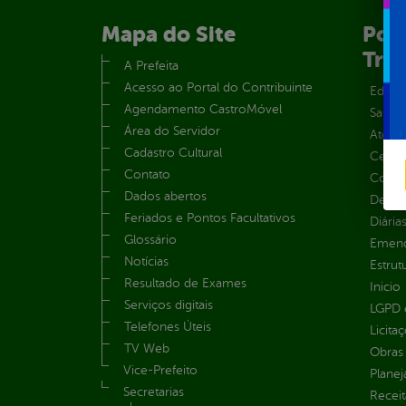
Mapa do Site
Port
Tra
A Prefeita
Acesso ao Portal do Contribuinte
Educa
Agendamento CastroMóvel
Saúde
Área do Servidor
Atos 
Cadastro Cultural
Centra
Contato
Convên
Dados abertos
Despe
Feriados e Pontos Facultativos
Diária
Glossário
Emend
Notícias
Estrut
Resultado de Exames
Inicio
Serviços digitais
LGPD e
Telefones Úteis
Licita
TV Web
Obras 
Vice-Prefeito
Plane
Secretarias
Receit