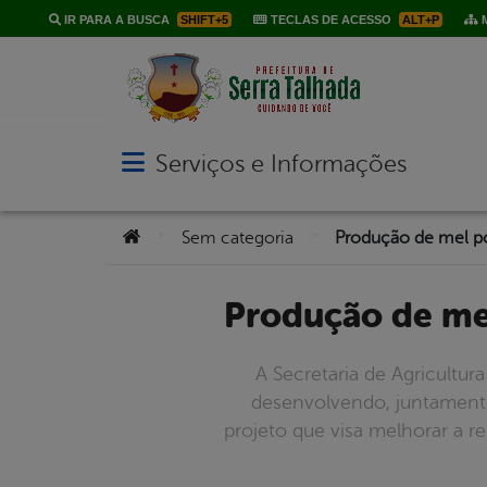
IR PARA A BUSCA
SHIFT+5
TECLAS DE ACESSO
ALT+P
M
Serviços e Informações
Abrir menu principal de navegação
Você está aqui:
>
>
Sem categoria
Produção de me
A Secretaria de Agricultura
desenvolvendo, juntament
projeto que visa melhorar a r