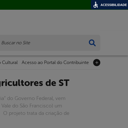
ACESSIBILIDADE
ca
 Cultural
Acesso ao Portal do Contribuinte
ricultores de ST
ria” do Governo Federal, vem
Vale do São Francisco) um
 O projeto trata da criação de