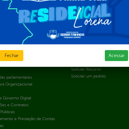
al da
E-sic
nsparência
Como solicitar
Consulte sua Solicitação
ção
Decretos
Estatísticas
normativos
Formulários
l de Dúvidas
Fechar
Acessar
Prazos e autoridades
ios e Transferências
Sic Físico
sas
Solicitar Recurso
s
Solicitar um pedido
as parlamentares
ura Organizacional
 Governo Digital
ções e Contratos
Públicas
jamento e Prestação de Contas
as