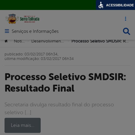
ACESSIBILIDADE
Acesso ráp
Busca
Serviços e Informações
Abrir menu principal de navegação
Você está aqui:
Notícias
Desenvolvimento Social
Processo Seletivo SMDSIR: Resultado Final
>
>
>
publicado: 03/02/2017 06h34,
última modificação: 03/02/2017 06h34
Processo Seletivo SMDSIR:
Resultado Final
Secretaria divulga resultado final do processo
seletivo […]
Leia mais…