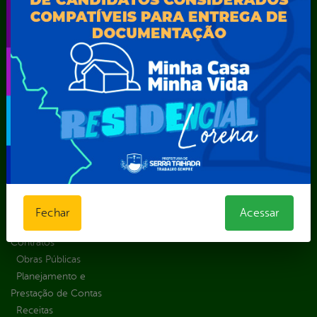
Solicitação
Atos normativos
E-sic
Decretos
Central de Dúvidas
Ferramenta de
Estatísticas
Convênios e
Autenticidade
Formulários
Transferências
Ouvidoria
Prazos e
Despesas
Portal Aldir
autoridades
Diárias
Blanc
Sic Físico
Emendas
Portal da
Solicitar
parlamentares
Transparência
Recurso
Estrutura
Transporte
Solicitar um
Organizacional
Escolar
pedido
Inicio
LGPD e Governo
Digital
Fechar
Acessar
Licitações e
Contratos
Obras Públicas
Planejamento e
Prestação de Contas
Receitas