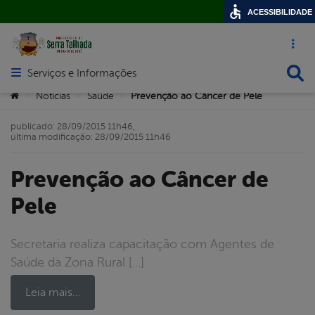
ACESSIBILIDADE
Acesso ráp
Busca
Serviços e Informações
Abrir menu principal de navegação
Você está aqui:
Notícias
Saúde
Prevenção ao Câncer de Pele
>
>
>
publicado: 28/09/2015 11h46,
última modificação: 28/09/2015 11h46
Prevenção ao Câncer de
Pele
Secretaria realiza capacitação com Agentes de
Saúde da Zona Rural […]
Leia mais…