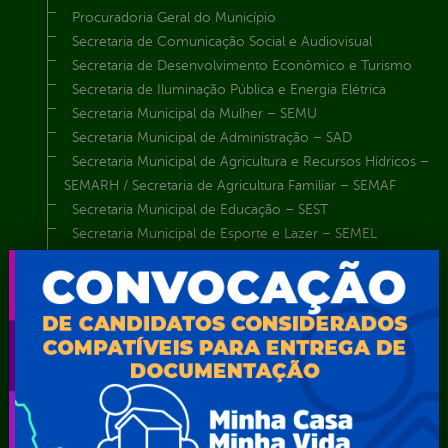
Procuradoria Geral do Município
Secretaria de Comunicação Social e Audiovisual
Secretaria de Desenvolvimento Econômico e Turismo
Secretaria de Iluminação Pública e Energia Elétrica
Secretaria Municipal da Mulher – SEMU
Secretaria Municipal de Administração – SAD
Secretaria Municipal de Agricultura e Recursos Hídricos –
SEMARH / Secretaria de Agricultura Familiar – SEMAF
Secretaria Municipal de Educação – SEST
Secretaria Municipal de Esporte e Lazer – SEMEL
Secretaria Municipal de Finanças – SECFIN
Secretaria Municipal de Governo – SEGOV
Secretaria Municipal de Meio Ambiente – SEMA
Secretaria Municipal de Planejamento e Gestão – SEPLAG
Secretaria Municipal de Relações Institucionais – SEMRI
Secretaria Municipal de Saúde – SMS
Secretaria Municipal de Serviços Públicos – SEMUSP
Superintendência de Trânsito e Transportes de Serra