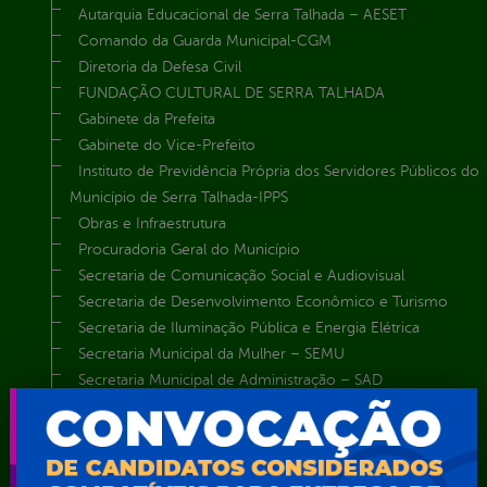
Autarquia Educacional de Serra Talhada – AESET
Comando da Guarda Municipal-CGM
Diretoria da Defesa Civil
FUNDAÇÃO CULTURAL DE SERRA TALHADA
Gabinete da Prefeita
Gabinete do Vice-Prefeito
Instituto de Previdência Própria dos Servidores Públicos do
Município de Serra Talhada-IPPS
Obras e Infraestrutura
Procuradoria Geral do Município
Secretaria de Comunicação Social e Audiovisual
Secretaria de Desenvolvimento Econômico e Turismo
Secretaria de Iluminação Pública e Energia Elétrica
Secretaria Municipal da Mulher – SEMU
Secretaria Municipal de Administração – SAD
Secretaria Municipal de Agricultura e Recursos Hídricos –
SEMARH / Secretaria de Agricultura Familiar – SEMAF
Secretaria Municipal de Educação – SEST
Secretaria Municipal de Esporte e Lazer – SEMEL