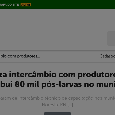
APA DO SITE
ALT+B
Bus
Prefeitura realiza intercâmbio com produtores de camarão e distribui 80 mil pós-larvas no município
Cadastro
ibui 80 mil pós-larvas no mun
ciparam de intercâmbio técnico de capacitação nos munic
Floresta-RN […]