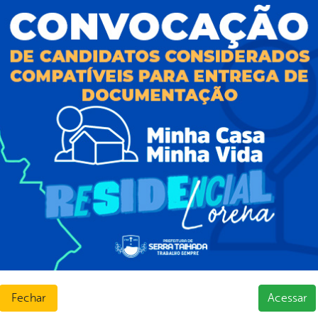
al da
E-sic
nsparência
Como solicitar
Consulte sua Solicitação
ção
Decretos
Estatísticas
normativos
Formulários
l de Dúvidas
Prazos e autoridades
ios e Transferências
Sic Físico
sas
Solicitar Recurso
s
Solicitar um pedido
as parlamentares
ura Organizacional
 Governo Digital
ções e Contratos
Públicas
jamento e Prestação de Contas
Fechar
Acessar
as