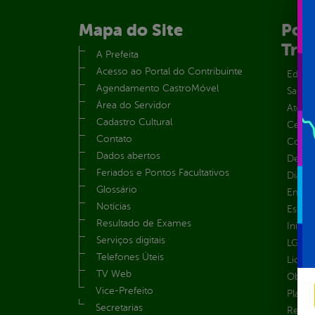
Mapa do Site
Port
Tra
A Prefeita
Acesso ao Portal do Contribuinte
Educa
Agendamento CastroMóvel
Saúde
Área do Servidor
Atos 
Cadastro Cultural
Centra
Contato
Convên
Dados abertos
Despe
Feriados e Pontos Facultativos
Diária
Glossário
Emend
Notícias
Estrut
Resultado de Exames
Inicio
Serviços digitais
LGPD e
Telefones Úteis
Licita
TV Web
Obras 
Vice-Prefeito
Plane
Secretarias
Receit