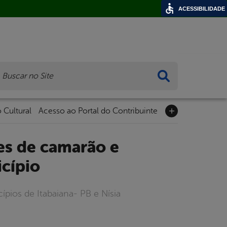
ACESSIBILIDADE
ca
 Cultural
Acesso ao Portal do Contribuinte
icípio
ípios de Itabaiana- PB e Nísia