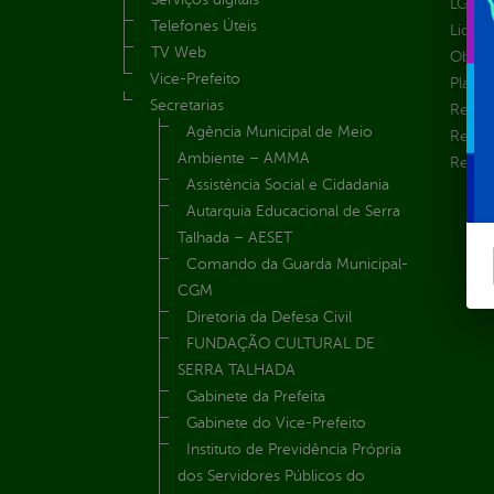
LGPD e
Telefones Úteis
Licita
TV Web
Obras 
Vice-Prefeito
Plane
Secretarias
Receit
Agência Municipal de Meio
Recur
Ambiente – AMMA
Renúnc
Assistência Social e Cidadania
Autarquia Educacional de Serra
Talhada – AESET
Comando da Guarda Municipal-
CGM
Diretoria da Defesa Civil
FUNDAÇÃO CULTURAL DE
SERRA TALHADA
Gabinete da Prefeita
Gabinete do Vice-Prefeito
Instituto de Previdência Própria
dos Servidores Públicos do