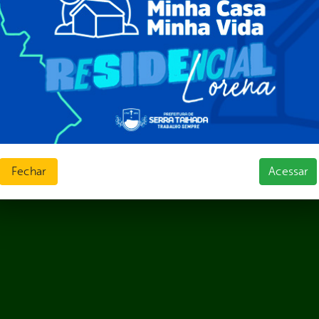
 Governo Digital
ções e Contratos
Públicas
jamento e Prestação de Contas
as
sos Humanos
ias de Receitas
Fechar
Acessar