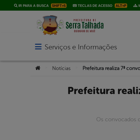
IR PARA A BUSCA
SHIFT+5
TECLAS DE ACESSO
ALT+P
M
Serviços e Informações
Abrir menu principal de navegação
Você está aqui:
>
>
Notícias
Prefeitura realiza 7ª convocação de aprovados em Concurso
Os convocados de