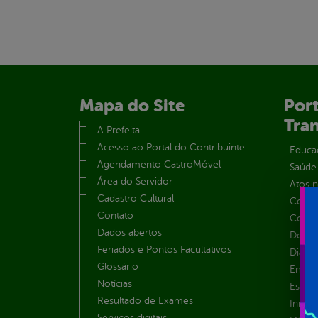
Mapa do Site
Port
Tra
A Prefeita
Acesso ao Portal do Contribuinte
Educa
Agendamento CastroMóvel
Saúde
Área do Servidor
Atos 
Cadastro Cultural
Centra
Contato
Convên
Dados abertos
Despe
Feriados e Pontos Facultativos
Diária
Glossário
Emend
Notícias
Estrut
Resultado de Exames
Inicio
Serviços digitais