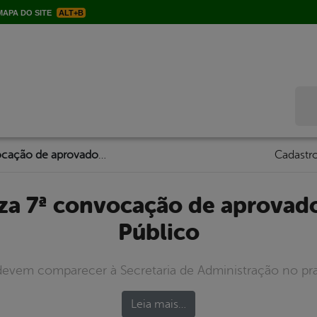
APA DO SITE
ALT+B
Bus
Prefeitura realiza 7ª convocação de aprovados em Concurso Público
Cadastro
Público
vem comparecer à Secretaria de Administração no praz
Leia mais…