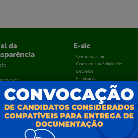
al da
E-sic
nsparência
Como solicitar
Consulte sua Solicitação
ção
Decretos
Estatísticas
normativos
Formulários
l de Dúvidas
Prazos e autoridades
ios e Transferências
Sic Físico
sas
Solicitar Recurso
s
Solicitar um pedido
as parlamentares
ura Organizacional