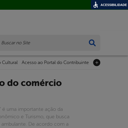
ACESSIBILIDADE
ca
 Cultural
Acesso ao Portal do Contribuinte
” é uma importante ação da
conômico e Turismo, que busca
io ambulante. De acordo com a