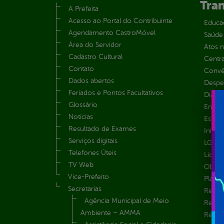
Tra
A Prefeita
Acesso ao Portal do Contribuinte
Educa
Agendamento CastroMóvel
Saúde
Área do Servidor
Atos 
Cadastro Cultural
Centra
Contato
Convên
Dados abertos
Despe
Feriados e Pontos Facultativos
Diária
Glossário
Emend
Notícias
Estrut
Resultado de Exames
Inicio
Serviços digitais
LGPD e
Telefones Úteis
Licita
TV Web
Obras 
Vice-Prefeito
Plane
Secretarias
Receit
Agência Municipal de Meio
Recur
Ambiente – AMMA
Renúnc