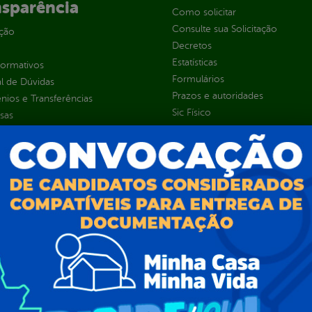
nsparência
Como solicitar
Consulte sua Solicitação
ção
Decretos
Estatísticas
normativos
Formulários
l de Dúvidas
Prazos e autoridades
ios e Transferências
Sic Físico
sas
Solicitar Recurso
s
Solicitar um pedido
as parlamentares
ura Organizacional
 Governo Digital
ções e Contratos
Públicas
jamento e Prestação de Contas
as
sos Humanos
ias de Receitas