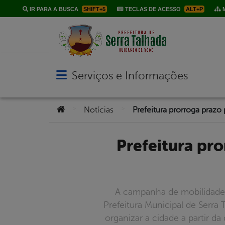
IR PARA A BUSCA
SHIFT+5
TECLAS DE ACESSO
ALT+P
M
Serviços e Informações
Abrir menu principal de navegação
Você está aqui:
>
>
Notícias
Prefeitura prorroga prazo para regularização do comércio
A campanha de mobilidade 
Prefeitura Municipal de Serr
organizar a cidade a partir 