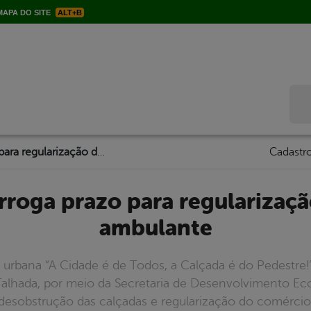
APA DO SITE
ALT+B
Bus
Prefeitura prorroga prazo para regularização do comércio ambulante
Cadastro
ambulante
urbana “A Cidade é de Todos, a Calçada é do Pedestre!
a Talhada, por meio da Secretaria de Desenvolvimento E
da desobstrução das calçadas e regularização do comérc