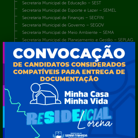
Secretaria Municipal de Educação – SEST
Secretaria Municipal de Esporte e Lazer – SEMEL
Secretaria Municipal de Finanças – SECFIN
Secretaria Municipal de Governo – SEGOV
Secretaria Municipal de Meio Ambiente – SEMA
Secretaria Municipal de Planejamento e Gestão – SEPLAG
Secretaria Municipal de Relações Institucionais – SEMRI
Secretaria Municipal de Saúde – SMS
Secretaria Municipal de Serviços Públicos – SEMUSP
Superintendência de Trânsito e Transportes de Serra
Talhada-STTRANS
Transparência, Fiscalização e Controle
Portal da
E-sic
Outros
Transparência
Serviços
Como
solicitar
Educação
Carta de
Consulte sua
Saúde
Serviços
Solicitação
Atos normativos
E-sic
Decretos