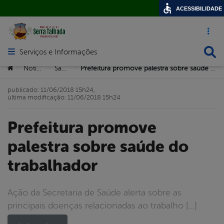
ACESSIBILIDADE
Acesso ráp
Busca
Serviços e Informações
Abrir menu principal de navegação
Você está aqui:
Notícias
Saúde
Prefeitura promove palestra sobre saúde do trabalhador
>
>
>
publicado: 11/06/2018 15h24,
última modificação: 11/06/2018 15h24
Prefeitura promove
palestra sobre saúde do
trabalhador
Ação da Secretaria de Saúde alerta sobre as
principais doenças relacionadas ao trabalho […]