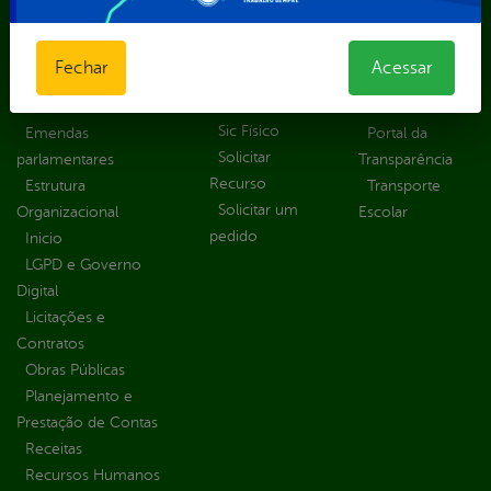
Central de Dúvidas
Ferramenta de
Estatísticas
Convênios e
Autenticidade
Formulários
Transferências
Ouvidoria
Fechar
Acessar
Prazos e
Despesas
Portal Aldir
autoridades
Diárias
Blanc
Sic Físico
Emendas
Portal da
Solicitar
parlamentares
Transparência
Recurso
Estrutura
Transporte
Solicitar um
Organizacional
Escolar
pedido
Inicio
LGPD e Governo
Digital
Licitações e
Contratos
Obras Públicas
Planejamento e
Prestação de Contas
Receitas
Recursos Humanos