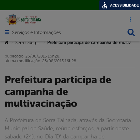
ACESSIBILIDADE
Acesso ráp
Busca
Serviços e Informações
Abrir menu principal de navegação
Você está aqui:
Sem categoria
Prefeitura participa de campanha de multivacinação
>
>
publicado: 26/08/2013 16h28,
última modificação: 26/08/2013 16h28
Prefeitura participa de
campanha de
multivacinação
A Prefeitura de Serra Talhada, através da Secretaria
Municipal de Saúde, reúne esforços, a partir deste
sábado (24), no Dia ‘D’ da campanha de