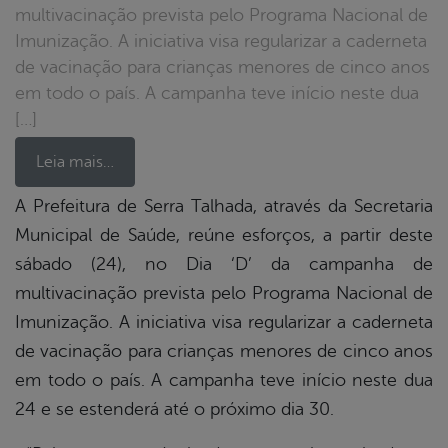
multivacinação prevista pelo Programa Nacional de
Imunização. A iniciativa visa regularizar a caderneta
de vacinação para crianças menores de cinco anos
em todo o país. A campanha teve início neste dua
[…]
Leia mais…
A Prefeitura de Serra Talhada, através da Secretaria
Municipal de Saúde, reúne esforços, a partir deste
book
sábado (24), no Dia ‘D’ da campanha de
multivacinação prevista pelo Programa Nacional de
er
Imunização. A iniciativa visa regularizar a caderneta
de vacinação para crianças menores de cinco anos
em todo o país. A campanha teve início neste dua
din
24 e se estenderá até o próximo dia 30.