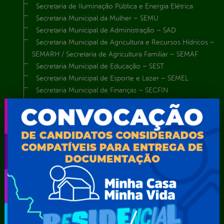
Secretaria de Iluminação Pública e Energia Elétrica
Secretaria Municipal da Mulher – SEMU
Secretaria Municipal de Administração – SAD
Secretaria Municipal de Agricultura e Recursos Hídricos –
SEMARH / Secretaria de Agricultura Familiar – SEMAF
Secretaria Municipal de Educação – SEST
Secretaria Municipal de Esporte e Lazer – SEMEL
Secretaria Municipal de Finanças – SECFIN
Secretaria Municipal de Governo – SEGOV
Secretaria Municipal de Meio Ambiente – SEMA
Secretaria Municipal de Planejamento e Gestão – SEPLAG
Secretaria Municipal de Relações Institucionais – SEMRI
Secretaria Municipal de Saúde – SMS
Secretaria Municipal de Serviços Públicos – SEMUSP
Superintendência de Trânsito e Transportes de Serra
Talhada-STTRANS
Transparência, Fiscalização e Controle
Portal da
E-sic
Outros