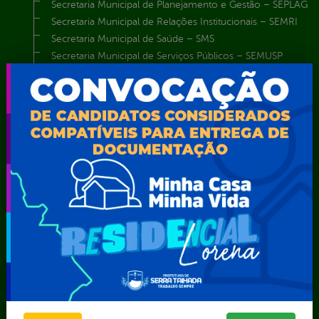
Secretaria Municipal de Planejamento e Gestão – SEPLAG
Secretaria Municipal de Relações Institucionais – SEMRI
Secretaria Municipal de Saúde – SMS
Secretaria Municipal de Serviços Públicos – SEMUSP
Superintendência de Trânsito e Transportes de Serra
Talhada-STTRANS
Transparência, Fiscalização e Controle
Portal da
E-sic
Outros
Transparência
Serviços
Como
solicitar
Educação
Carta de
Consulte sua
Saúde
Serviços
Solicitação
Atos normativos
E-sic
Decretos
Central de Dúvidas
Ferramenta de
Estatísticas
Convênios e
Autenticidade
Formulários
Transferências
Ouvidoria
Prazos e
Despesas
Portal Aldir
autoridades
Diárias
Blanc
Sic Físico
Emendas
Portal da