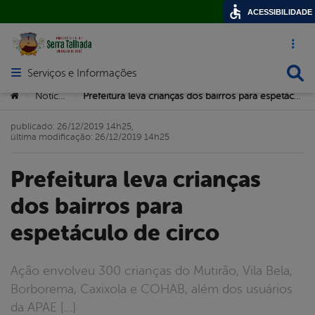
ACESSIBILIDADE
Acesso ráp
Busca
Serviços e Informações
Abrir menu principal de navegação
Você está aqui:
Notícias
Prefeitura leva crianças dos bairros para espetáculo de circo
>
>
publicado: 26/12/2019 14h25,
última modificação: 26/12/2019 14h25
Prefeitura leva crianças
dos bairros para
espetáculo de circo
Ação envolveu 300 crianças do Mutirão, Vila Bela,
Borborema, Caxixola e COHAB, além dos usuários
da APAE […]