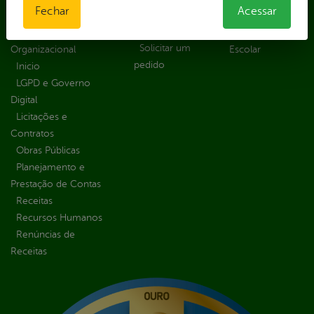
Fechar
Acessar
Solicitar
parlamentares
Transparência
Recurso
Estrutura
Transporte
Solicitar um
Organizacional
Escolar
pedido
Inicio
LGPD e Governo
Digital
Licitações e
Contratos
Obras Públicas
Planejamento e
Prestação de Contas
Receitas
Recursos Humanos
Renúncias de
Receitas