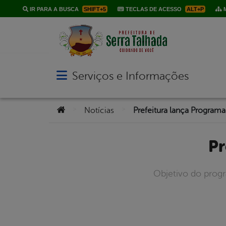
IR PARA A BUSCA
SHIFT+5
TECLAS DE ACESSO
ALT+P
M
Serviços e Informações
Abrir menu principal de navegação
Você está aqui:
>
>
Notícias
Prefeitura lança Program
Objetivo do progr