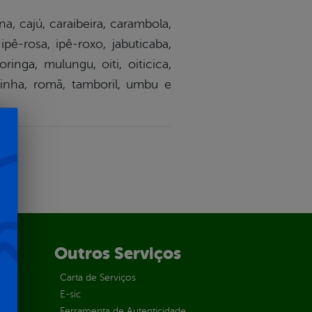
a, cajú, caraibeira, carambola,
ipê-rosa, ipê-roxo, jabuticaba,
inga, mulungu, oiti, oiticica,
pinha, romã, tamboril, umbu e
Outros Serviços
Carta de Serviços
E-sic
Ferramenta de Autenticidade