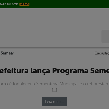
APA DO SITE
ALT+B
Bus
a Semear
Cadastro
Prefeitura lança Programa Sem
ama é fortalecer a Sementeira Municipal e o refloresta
[…]
Leia mais…