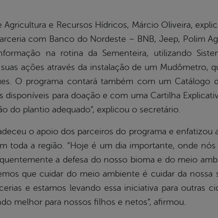
e Agricultura e Recursos Hídricos, Márcio Oliveira, ex
arceria com Banco do Nordeste – BNB, Jeep, Polim Agr
nformação na rotina da Sementeira, utilizando Siste
e suas ações através da instalação de um Mudômetro, q
ues. O programa contará também com um Catálogo d
s disponíveis para doação e com uma Cartilha Explicati
ão do plantio adequado”, explicou o secretário.
adeceu o apoio dos parceiros do programa e enfatizou
 toda a região. “Hoje é um dia importante, onde nós
quentemente a defesa do nosso bioma e do meio ambi
mos que cuidar do meio ambiente é cuidar da nossa 
cerias e estamos levando essa iniciativa para outras c
o melhor para nossos filhos e netos”, afirmou.