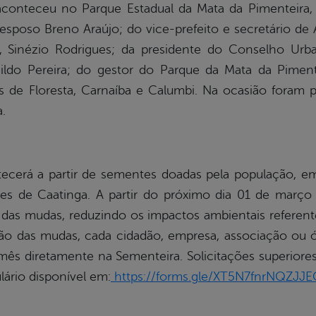
conteceu no Parque Estadual da Mata da Pimenteira,
sposo Breno Araújo; do vice-prefeito e secretário de A
, Sinézio Rodrigues; da presidente do Conselho Urb
ldo Pereira; do gestor do Parque da Mata da Piment
s de Floresta, Carnaíba e Calumbi. Na ocasião foram
a.
cerá a partir de sementes doadas pela população, emp
s de Caatinga. A partir do próximo dia 01 de março 
das mudas, reduzindo os impactos ambientais referent
ção das mudas, cada cidadão, empresa, associação ou ó
 mês diretamente na Sementeira. Solicitações superior
lário disponível em:
https://forms.gle/XT5N7fnrNQZJJ