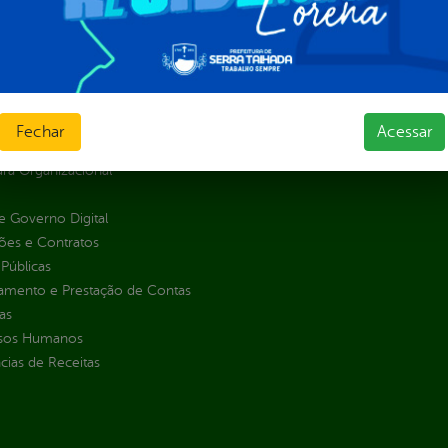
Estatísticas
normativos
Formulários
l de Dúvidas
Prazos e autoridades
ios e Transferências
Sic Físico
sas
Solicitar Recurso
s
Fechar
Acessar
Solicitar um pedido
as parlamentares
ura Organizacional
 Governo Digital
ções e Contratos
Públicas
jamento e Prestação de Contas
as
sos Humanos
ias de Receitas