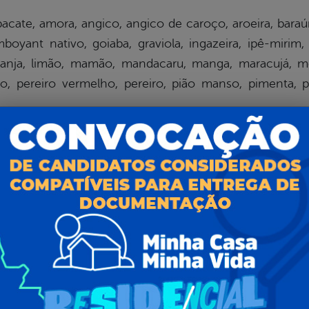
acate, amora, angico, angico de caroço, aroeira, baraún
oyant nativo, goiaba, graviola, ingazeira, ipê-mirim, 
laranja, limão, mamão, mandacaru, manga, maracujá, mor
ro, pereiro vermelho, pereiro, pião manso, pimenta, 
al da
E-sic
nsparência
Como solicitar
Consulte sua Solicitação
ção
Decretos