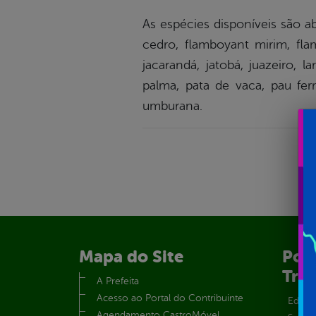
As espécies disponíveis são ab
cedro, flamboyant mirim, flamb
jacarandá, jatobá, juazeiro, 
palma, pata de vaca, pau fer
umburana.
Mapa do Site
Port
Tra
A Prefeita
Acesso ao Portal do Contribuinte
Educa
Agendamento CastroMóvel