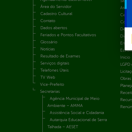
Saúde
Área do Servidor
Atos 
Cadastro Cultural
Centra
Contato
Convên
Dados abertos
Despe
Feriados e Pontos Facultativos
Diária
Glossário
Emend
Notícias
Estrut
Resultado de Exames
Inicio
Serviços digitais
LGPD e
Telefones Úteis
Licita
TV Web
Obras 
Vice-Prefeito
Plane
Secretarias
Receit
Agência Municipal de Meio
Recur
Ambiente – AMMA
Renúnc
Assistência Social e Cidadania
Autarquia Educacional de Serra
Talhada – AESET