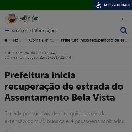
ACESSIBILIDADE
Acesso ráp
Busca
Serviços e Informações
Abrir menu principal de navegação
Você está aqui:
Notícias
Obras e Infrastrutura
Prefeitura inicia recuperação de estrada do Assentamento Bela Vista
>
>
>
publicado: 25/05/2017 12h44,
última modificação: 25/05/2017 12h44
Prefeitura inicia
recuperação de estrada do
Assentamento Bela Vista
Estrada possui mais de oito quilômetros de
extensão com 35 bueiros e 4 passagens molhadas
[…]