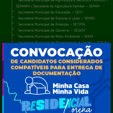
Secretaria Municipal de Agricultura e Recursos Hídricos –
SEMARH / Secretaria de Agricultura Familiar – SEMAF
Secretaria Municipal de Educação – SEST
Secretaria Municipal de Esporte e Lazer – SEMEL
Secretaria Municipal de Finanças – SECFIN
Secretaria Municipal de Governo – SEGOV
Secretaria Municipal de Meio Ambiente – SEMA
Secretaria Municipal de Planejamento e Gestão – SEPLAG
Secretaria Municipal de Relações Institucionais – SEMRI
Secretaria Municipal de Saúde – SMS
Secretaria Municipal de Serviços Públicos – SEMUSP
Superintendência de Trânsito e Transportes de Serra
Talhada-STTRANS
Transparência, Fiscalização e Controle
Portal da
E-sic
Outros
Transparência
Serviços
Como
solicitar
Educação
Carta de
Consulte sua
Saúde
Serviços