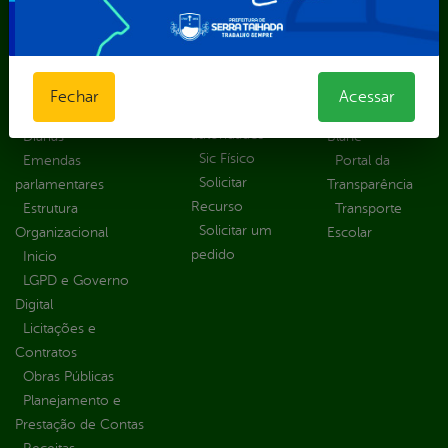
Solicitação
Atos normativos
E-sic
Decretos
Central de Dúvidas
Ferramenta de
Estatísticas
Convênios e
Autenticidade
Formulários
Transferências
Ouvidoria
Fechar
Acessar
Prazos e
Despesas
Portal Aldir
autoridades
Diárias
Blanc
Sic Físico
Emendas
Portal da
Solicitar
parlamentares
Transparência
Recurso
Estrutura
Transporte
Solicitar um
Organizacional
Escolar
pedido
Inicio
LGPD e Governo
Digital
Licitações e
Contratos
Obras Públicas
Planejamento e
Prestação de Contas