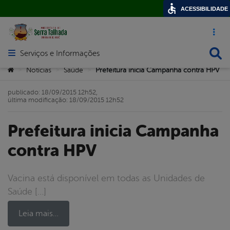
ACESSIBILIDADE
Acesso ráp
Busca
Serviços e Informações
Abrir menu principal de navegação
Você está aqui:
Notícias
Saúde
Prefeitura inicia Campanha contra HPV
>
>
>
publicado: 18/09/2015 12h52,
última modificação: 18/09/2015 12h52
Prefeitura inicia Campanha
contra HPV
Vacina está disponível em todas as Unidades de
Saúde […]
Leia mais…