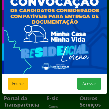
Secretaria Municipal da Mulher – SEMU
Secretaria Municipal de Administração – SAD
Secretaria Municipal de Agricultura e Recursos Hídricos –
SEMARH / Secretaria de Agricultura Familiar – SEMAF
Secretaria Municipal de Educação – SEST
Secretaria Municipal de Esporte e Lazer – SEMEL
Secretaria Municipal de Finanças – SECFIN
Secretaria Municipal de Governo – SEGOV
Secretaria Municipal de Meio Ambiente – SEMA
Secretaria Municipal de Planejamento e Gestão – SEPLAG
Secretaria Municipal de Relações Institucionais – SEMRI
Secretaria Municipal de Saúde – SMS
Secretaria Municipal de Serviços Públicos – SEMUSP
Superintendência de Trânsito e Transportes de Serra
Talhada-STTRANS
Fechar
Acessar
Transparência, Fiscalização e Controle
Portal da
E-sic
Outros
Transparência
Serviços
Como