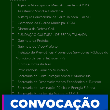
Agência Municipal de Meio Ambiente – AMMA
Assistência Social e Cidadania
Autarquia Educacional de Serra Talhada – AESET
Comando da Guarda Municipal-CGM
Diretoria da Defesa Civil
FUNDAÇÃO CULTURAL DE SERRA TALHADA
Gabinete da Prefeita
Gabinete do Vice-Prefeito
Instituto de Previdência Própria dos Servidores Públicos do
Município de Serra Talhada-IPPS
Obras e Infraestrutura
Procuradoria Geral do Município
Secretaria de Comunicação Social e Audiovisual
Secretaria de Desenvolvimento Econômico e Turismo
Secretaria de Iluminação Pública e Energia Elétrica
Secretaria Municipal da Mulher – SEMU
Secretaria Municipal de Administração – SAD
Secretaria Municipal de Agricultura e Recursos Hídricos –