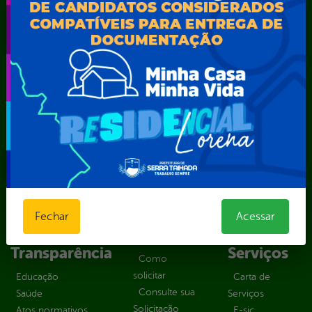
SEMARH / Secretaria de Agricultura Familiar – SEMAF
Secretaria Municipal de Educação – SEST
Secretaria Municipal de Esporte e Lazer – SEMEL
Secretaria Municipal de Finanças – SECFIN
Secretaria Municipal de Governo – SEGOV
Secretaria Municipal de Meio Ambiente – SEMA
Secretaria Municipal de Planejamento e Gestão – SEPLAG
Secretaria Municipal de Relações Institucionais – SEMRI
Secretaria Municipal de Saúde – SMS
Secretaria Municipal de Serviços Públicos – SEMUSP
Superintendência de Trânsito e Transportes de Serra
Talhada-STTRANS
Transparência, Fiscalização e Controle
Fechar
Acessar
Portal da
E-sic
Outros
Transparência
Serviços
Como
solicitar
Educação
Carta de
Consulte sua
Saúde
Serviços
Solicitação
Atos normativos
E-sic