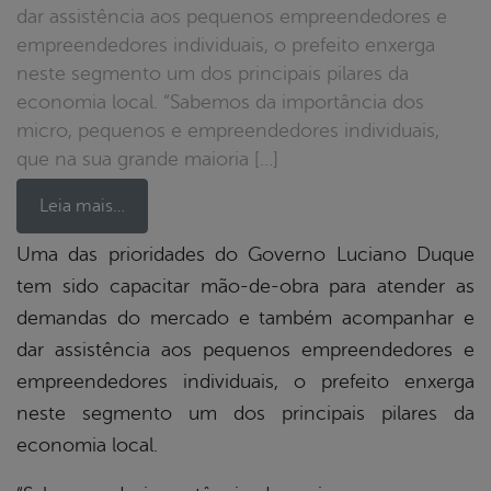
dar assistência aos pequenos empreendedores e
empreendedores individuais, o prefeito enxerga
neste segmento um dos principais pilares da
economia local. “Sabemos da importância dos
micro, pequenos e empreendedores individuais,
que na sua grande maioria […]
Leia mais…
Uma das prioridades do Governo Luciano Duque
tem sido capacitar mão-de-obra para atender as
book
demandas do mercado e também acompanhar e
dar assistência aos pequenos empreendedores e
er
empreendedores individuais, o prefeito enxerga
neste segmento um dos principais pilares da
economia local.
din