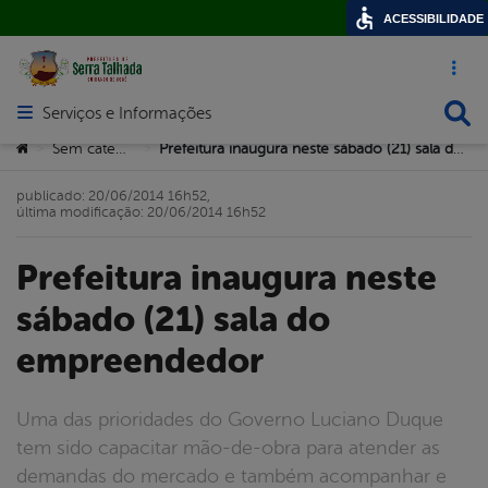
ACESSIBILIDADE
Acesso ráp
Busca
Serviços e Informações
Abrir menu principal de navegação
Você está aqui:
Sem categoria
Prefeitura inaugura neste sábado (21) sala do empreendedor
>
>
publicado: 20/06/2014 16h52,
última modificação: 20/06/2014 16h52
Prefeitura inaugura neste
sábado (21) sala do
empreendedor
Uma das prioridades do Governo Luciano Duque
tem sido capacitar mão-de-obra para atender as
demandas do mercado e também acompanhar e