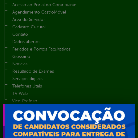
Acesso ao Portal do Contribuinte
Agendamento CastroMóvel
Área do Servidor
Cadastro Cultural
Contato
Dados abertos
Feriados e Pontos Facultativos
Glossário
Notícias
Resultado de Exames
Serviços digitais
Telefones Úteis
TV Web
Vice-Prefeito
Secretarias
Agência Municipal de Meio Ambiente – AMMA
Assistência Social e Cidadania
Autarquia Educacional de Serra Talhada – AESET
Comando da Guarda Municipal-CGM