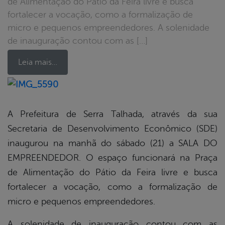
de Alimentação do Pátio da Feira livre e busca
fortalecer a vocação, como a formalização de
micro e pequenos empreendedores. A solenidade
de inauguração contou com as […]
Leia mais…
book
A Prefeitura de Serra Talhada, através da sua
Secretaria de Desenvolvimento Econômico (SDE)
er
inaugurou na manhã do sábado (21) a SALA DO
EMPREENDEDOR. O espaço funcionará na Praça
de Alimentação do Pátio da Feira livre e busca
din
fortalecer a vocação, como a formalização de
micro e pequenos empreendedores.
A solenidade de inauguração contou com as