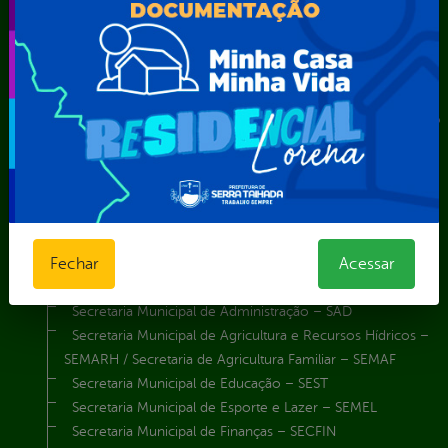
Diretoria da Defesa Civil
FUNDAÇÃO CULTURAL DE SERRA TALHADA
Gabinete da Prefeita
Gabinete do Vice-Prefeito
Instituto de Previdência Própria dos Servidores Públicos do
Município de Serra Talhada-IPPS
Obras e Infraestrutura
Procuradoria Geral do Município
Secretaria de Comunicação Social e Audiovisual
Secretaria de Desenvolvimento Econômico e Turismo
Fechar
Acessar
Secretaria de Iluminação Pública e Energia Elétrica
Secretaria Municipal da Mulher – SEMU
Secretaria Municipal de Administração – SAD
Secretaria Municipal de Agricultura e Recursos Hídricos –
SEMARH / Secretaria de Agricultura Familiar – SEMAF
Secretaria Municipal de Educação – SEST
Secretaria Municipal de Esporte e Lazer – SEMEL
Secretaria Municipal de Finanças – SECFIN