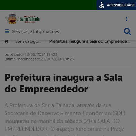
ACESSIBILIDADE
Acesso ráp
Busca
Serviços e Informações
Abrir menu principal de navegação
Você está aqui:
Sem categoria
Prefeitura inaugura a Sala do Empreendedor
>
>
publicado: 23/06/2014 18h23,
última modificação: 23/06/2014 18h23
Prefeitura inaugura a Sala
do Empreendedor
A Prefeitura de Serra Talhada, através da sua
Secretaria de Desenvolvimento Econômico (SDE)
inaugurou na manhã do sábado (21) a SALA DO
EMPREENDEDOR. O espaço funcionará na Praça