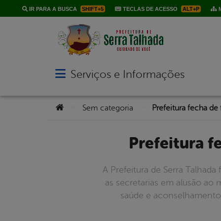
IR PARA A BUSCA
SHIFT+5
TECLAS DE ACESSO
ALT+P
M
Serviços e Informações
Abrir menu principal de navegação
Você está aqui:
>
>
Sem categoria
Prefeitura 
A Prefeitura de Serra Talhada
as secretarias em alusão ao 
saúde e aconselhamento, 