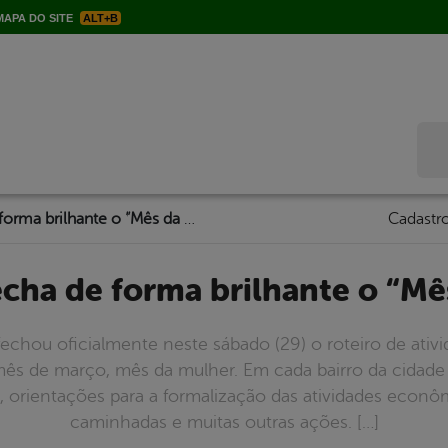
APA DO SITE
ALT+B
Bus
Prefeitura fecha de forma brilhante o “Mês da Mulher”
Cadastro
fecha de forma brilhante o “M
 fechou oficialmente neste sábado (29) o roteiro de ativ
mês de março, mês da mulher. Em cada bairro da cidade
orientações para a formalização das atividades econômi
caminhadas e muitas outras ações. […]