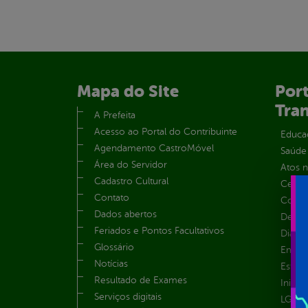
Mapa do Site
Port
Tra
A Prefeita
Acesso ao Portal do Contribuinte
Educa
Agendamento CastroMóvel
Saúde
Área do Servidor
Atos 
Cadastro Cultural
Centra
Contato
Convên
Dados abertos
Despe
Feriados e Pontos Facultativos
Diária
Glossário
Emend
Notícias
Estrut
Resultado de Exames
Inicio
Serviços digitais
LGPD e