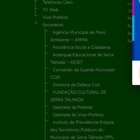
Telefones Úteis
Licita
TV Web
Obras 
Vice-Prefeito
Plane
Secretarias
Receit
Agência Municipal de Meio
Recur
Ambiente – AMMA
Renúnc
Assistência Social e Cidadania
Autarquia Educacional de Serra
Talhada – AESET
Comando da Guarda Municipal-
CGM
Diretoria da Defesa Civil
FUNDAÇÃO CULTURAL DE
SERRA TALHADA
Gabinete da Prefeita
Gabinete do Vice-Prefeito
Instituto de Previdência Própria
dos Servidores Públicos do
Município de Serra Talhada-IPPS