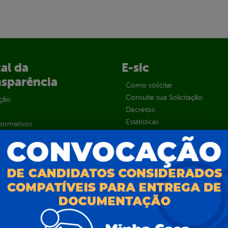
al da
E-sic
nsparência
Como solicitar
Consulte sua Solicitação
ção
Decretos
Estatísticas
normativos
Formulários
l de Dúvidas
Prazos e autoridades
ios e Transferências
Sic Físico
sas
Solicitar Recurso
s
Solicitar um pedido
as parlamentares
ura Organizacional
 Governo Digital