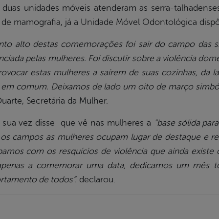
 duas unidades móveis atenderam as serra-talhadenses
 de mamografia, já a Unidade Móvel Odontológica disp
to alto destas comemorações foi sair do campo das s
ciada pelas mulheres. Foi discutir sobre a violência domést
ovocar estas mulheres a saírem de suas cozinhas, da lab
em em comum. Deixamos de lado um oito de março simból
Duarte, Secretária da Mulher.
 sua vez disse que vê nas mulheres a
“base sólida par
 os campos as mulheres ocupam lugar de destaque e 
amos com os resquícios de violência que ainda existe c
apenas a comemorar uma data, dedicamos um mês tod
tamento de todos”.
declarou.