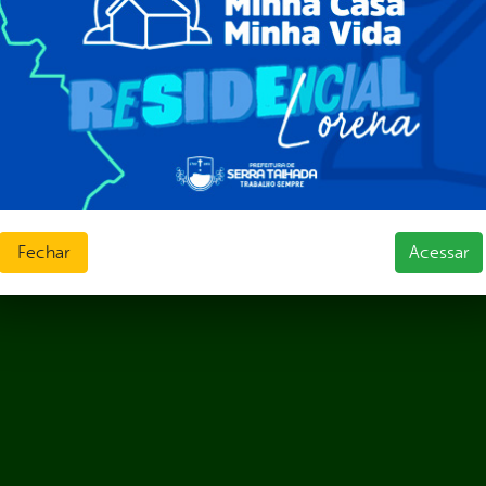
ções e Contratos
Públicas
jamento e Prestação de Contas
as
sos Humanos
ias de Receitas
Fechar
Acessar