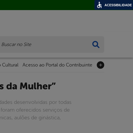
ACESSIBILIDADE
ca
 Cultural
Acesso ao Portal do Contribuinte
ês da Mulher”
idades desenvolvidas por todas
 foram oferecidos serviços de
cas, aulões de ginástica,