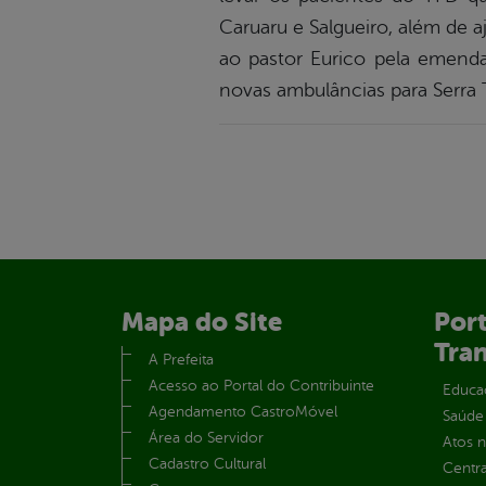
Caruaru e Salgueiro, além de 
ao pastor Eurico pela emend
novas ambulâncias para Serra T
Mapa do Site
Port
Tra
A Prefeita
Acesso ao Portal do Contribuinte
Educa
Agendamento CastroMóvel
Saúde
Área do Servidor
Atos 
Cadastro Cultural
Centra