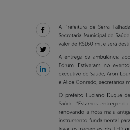
A Prefeitura de Serra Talhad
Facebook
Secretaria Municipal de Saúd
valor de R$160 mil e será des
Twitter
A entrega da ambulância aco
Fórum. Estiveram no evento 
Linkedin
executivo de Saúde, Aron Lou
e Alice Conrado, secretários m
O prefeito Luciano Duque de
Saúde. “Estamos entregando
renovando a frota mais anti
instrumento fundamental para 
levar os pacientes do TFD q