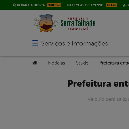
IR PARA A BUSCA
SHIFT+5
TECLAS DE ACESSO
ALT+P
M
Serviços e Informações
Abrir menu principal de navegação
Você está aqui:
>
>
>
Notícias
Saúde
Prefeitura e
Veículo será util