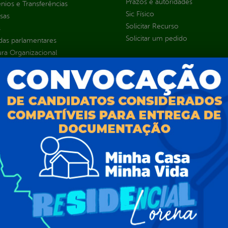
Prazos e autoridades
ios e Transferências
Sic Físico
sas
Solicitar Recurso
s
Solicitar um pedido
as parlamentares
ura Organizacional
 Governo Digital
ções e Contratos
Públicas
jamento e Prestação de Contas
as
sos Humanos
ias de Receitas