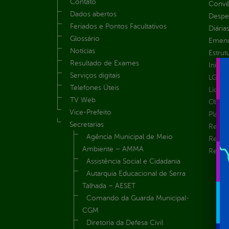
Contato
Convên
Dados abertos
Despe
Feriados e Pontos Facultativos
Diária
Glossário
Emend
Notícias
Estrut
Resultado de Exames
Inicio
Serviços digitais
LGPD e
Telefones Úteis
Licita
TV Web
Obras 
Vice-Prefeito
Plane
Secretarias
Receit
Agência Municipal de Meio
Recur
Ambiente – AMMA
Renúnc
Assistência Social e Cidadania
Autarquia Educacional de Serra
Talhada – AESET
Comando da Guarda Municipal-
CGM
Diretoria da Defesa Civil