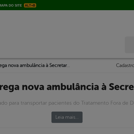
APA DO SITE
ALT+B
Bus
Prefeitura entrega nova ambulância à Secretaria de Saúde
Cadastro
ntrega nova ambulância à Secr
izado para transportar pacientes do Tratamento Fora de D
Leia mais…