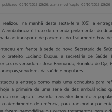
publicado: 05/10/2018 12h26,
última modificação: 05/10/2018 12h26
a realizou, na manhã desta sexta-feira (05), a ent
e. A ambulância é fruto de emenda parlamentar do depu
tinada ao transporte de pacientes do Tratamento Fora de
nteceu em frente à sede da nova Secretaria de Saú
o prefeito Luciano Duque, a secretária de Saúde, 
renço, os vereadores José Raimundo, Ronaldo de Dja, 
unicipais,servidores da saúde e populares.
stacou a entrega como mais uma conquista para refor
 hoje a primeira de uma série de dez ambulâncias q
ga do município e levando mais atendimento à popul
o atendimento de urgência, para transportar paciente
ue fazem hemodiálise ou outros tratamentos para cid