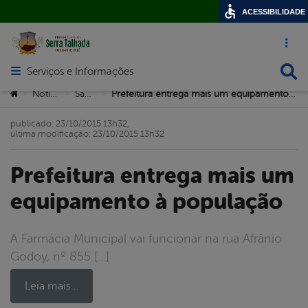
ACESSIBILIDADE
Acesso ráp
Busca
Serviços e Informações
Abrir menu principal de navegação
Você está aqui:
Notícias
Saúde
Prefeitura entrega mais um equipamento à população
>
>
>
publicado: 23/10/2015 13h32,
última modificação: 23/10/2015 13h32
Prefeitura entrega mais um
equipamento à população
A Farmácia Municipal vai funcionar na rua Afrânio
Godoy, nº 855 […]
Leia mais…