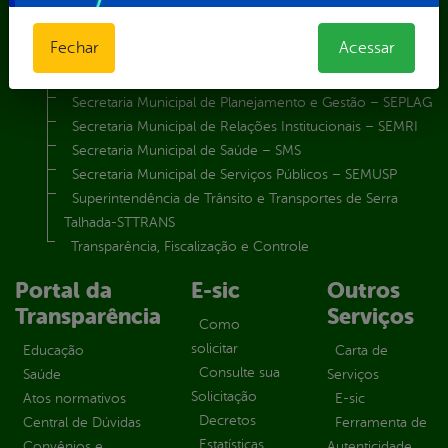
Secretaria Municipal de Esporte e Lazer – SEMEL
Secretaria Municipal de Finanças – SECFIN
Fechar
Acessar
Secretaria Municipal de Governo – SEGOV
Secretaria Municipal de Meio Ambiente – SEMA
Secretaria Municipal de Planejamento e Gestão – SEPLAG
Secretaria Municipal de Relações Institucionais – SEMRI
Secretaria Municipal de Saúde – SMS
Secretaria Municipal de Serviços Públicos – SEMUSP
Superintendência de Trânsito e Transportes de Serra
Talhada-STTRANS
Transparência, Fiscalização e Controle
Portal da
E-sic
Outros
Transparência
Serviços
Como
solicitar
Educação
Carta de
Consulte sua
Saúde
Serviços
Solicitação
Atos normativos
E-sic
Decretos
Central de Dúvidas
Ferramenta de
Estatísticas
Convênios e
Autenticidade