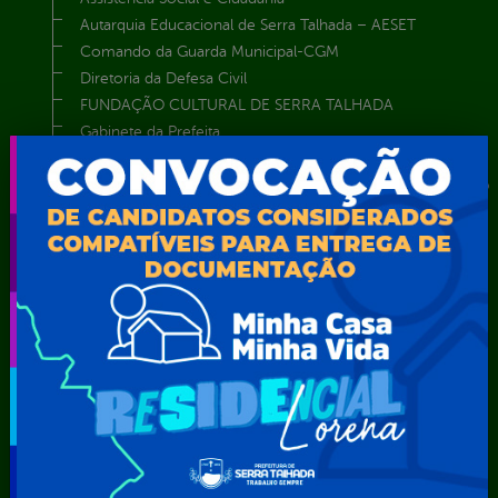
Autarquia Educacional de Serra Talhada – AESET
Comando da Guarda Municipal-CGM
Diretoria da Defesa Civil
FUNDAÇÃO CULTURAL DE SERRA TALHADA
Gabinete da Prefeita
Gabinete do Vice-Prefeito
Instituto de Previdência Própria dos Servidores Públicos do
Município de Serra Talhada-IPPS
Obras e Infraestrutura
Procuradoria Geral do Município
Secretaria de Comunicação Social e Audiovisual
Secretaria de Desenvolvimento Econômico e Turismo
Secretaria de Iluminação Pública e Energia Elétrica
Secretaria Municipal da Mulher – SEMU
Secretaria Municipal de Administração – SAD
Secretaria Municipal de Agricultura e Recursos Hídricos –
SEMARH / Secretaria de Agricultura Familiar – SEMAF
Secretaria Municipal de Educação – SEST