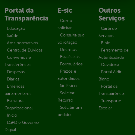
Portal da
E-sic
Outros
Transparência
Serviços
Como
solicitar
Educação
Carta de
Consulte sua
Saúde
Serviços
Solicitação
Atos normativos
E-sic
Decretos
Central de Dúvidas
Ferramenta de
Estatísticas
Convênios e
Autenticidade
Formulários
Transferências
Ouvidoria
Prazos e
Despesas
Portal Aldir
autoridades
Diárias
Blanc
Sic Físico
Emendas
Portal da
Solicitar
parlamentares
Transparência
Recurso
Estrutura
Transporte
Solicitar um
Organizacional
Escolar
pedido
Inicio
LGPD e Governo
Digital