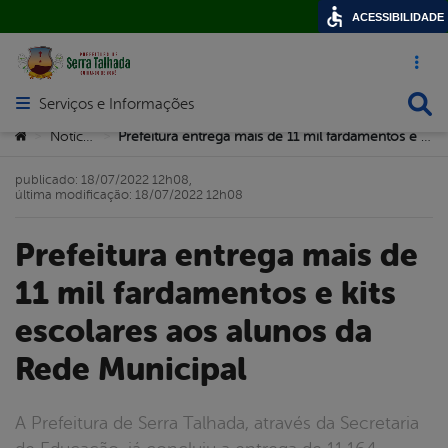
ACESSIBILIDADE
Acesso ráp
Busca
Serviços e Informações
Abrir menu principal de navegação
Você está aqui:
Notícias
Prefeitura entrega mais de 11 mil fardamentos e kits escolares aos alunos da Rede Municipal
>
>
publicado: 18/07/2022 12h08,
última modificação: 18/07/2022 12h08
Prefeitura entrega mais de
11 mil fardamentos e kits
escolares aos alunos da
Rede Municipal
A Prefeitura de Serra Talhada, através da Secretaria