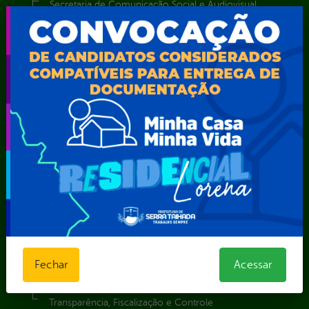
Secretaria de Comunicação Social e Audiovisual
Secretaria de Desenvolvimento Econômico e Turismo
Secretaria de Iluminação Pública e Energia Elétrica
Secretaria Municipal da Mulher – SEMU
Secretaria Municipal de Administração – SAD
Secretaria Municipal de Agricultura e Recursos Hídricos –
SEMARH / Secretaria de Agricultura Familiar – SEMAF
Secretaria Municipal de Educação – SEST
Secretaria Municipal de Esporte e Lazer – SEMEL
Secretaria Municipal de Finanças – SECFIN
Secretaria Municipal de Governo – SEGOV
Secretaria Municipal de Meio Ambiente – SEMA
Secretaria Municipal de Planejamento e Gestão – SEPLAG
Secretaria Municipal de Relações Institucionais – SEMRI
Secretaria Municipal de Saúde – SMS
Secretaria Municipal de Serviços Públicos – SEMUSP
Fechar
Acessar
Superintendência de Trânsito e Transportes de Serra
Talhada-STTRANS
Transparência, Fiscalização e Controle