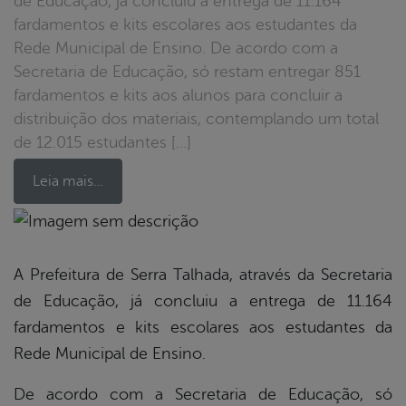
de Educação, já concluiu a entrega de 11.164
fardamentos e kits escolares aos estudantes da
Rede Municipal de Ensino. De acordo com a
Secretaria de Educação, só restam entregar 851
fardamentos e kits aos alunos para concluir a
distribuição dos materiais, contemplando um total
de 12.015 estudantes […]
Leia mais…
book
A Prefeitura de Serra Talhada, através da Secretaria
de Educação, já concluiu a entrega de 11.164
er
fardamentos e kits escolares aos estudantes da
Rede Municipal de Ensino.
din
De acordo com a Secretaria de Educação, só