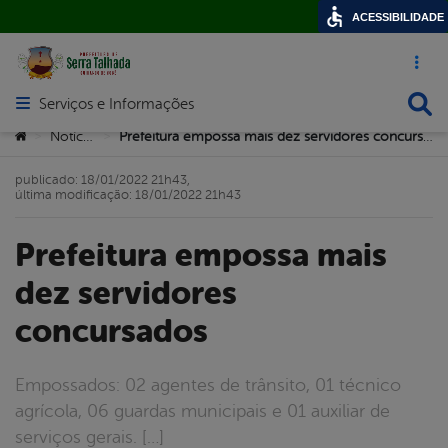
ACESSIBILIDADE
Acesso ráp
Busca
Serviços e Informações
Abrir menu principal de navegação
Você está aqui:
Notícias
Prefeitura empossa mais dez servidores concursados
>
>
publicado: 18/01/2022 21h43,
última modificação: 18/01/2022 21h43
Prefeitura empossa mais
dez servidores
concursados
Empossados: 02 agentes de trânsito, 01 técnico
agrícola, 06 guardas municipais e 01 auxiliar de
serviços gerais. […]