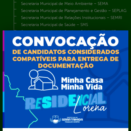
Secretaria Municipal de Meio Ambiente – SEMA
Secretaria Municipal de Planejamento e Gestão – SEPLAG
Secretaria Municipal de Relações Institucionais – SEMRI
Secretaria Municipal de Saúde – SMS
Secretaria Municipal de Serviços Públicos – SEMUSP
Superintendência de Trânsito e Transportes de Serra
Talhada-STTRANS
Transparência, Fiscalização e Controle
Portal da
E-sic
Outros
Transparência
Serviços
Como
solicitar
Educação
Carta de
Consulte sua
Saúde
Serviços
Solicitação
Atos normativos
E-sic
Decretos
Central de Dúvidas
Ferramenta de
Estatísticas
Convênios e
Autenticidade
Formulários
Transferências
Ouvidoria
Prazos e
Despesas
Portal Aldir