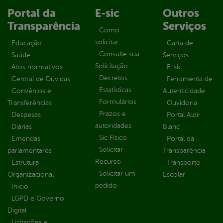
Portal da
E-sic
Outros
Transparência
Serviços
Como
solicitar
Educação
Carta de
Consulte sua
Saúde
Serviços
Solicitação
Atos normativos
E-sic
Decretos
Central de Dúvidas
Ferramenta de
Estatísticas
Convênios e
Autenticidade
Formulários
Transferências
Ouvidoria
Prazos e
Despesas
Portal Aldir
autoridades
Diárias
Blanc
Sic Físico
Emendas
Portal da
Solicitar
parlamentares
Transparência
Recurso
Estrutura
Transporte
Solicitar um
Organizacional
Escolar
pedido
Inicio
LGPD e Governo
Digital
Licitações e