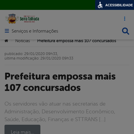
ACESSIBILIDADE
Acesso ráp
Busca
Serviços e Informações
Abrir menu principal de navegação
Você está aqui:
Notícias
Prefeitura empossa mais 107 concursados
>
>
publicado: 29/01/2020 09h33,
última modificação: 29/01/2020 09h33
Prefeitura empossa mais
107 concursados
Os servidores vão atuar nas secretarias de
Administração, Desenvolvimento Econômico,
Saúde, Educação, Finanças e STTRANS […]
Leia mais…