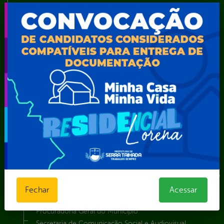
Resultado de Exames
Serviços digitais
Telefones Úteis
TV Web
Vice-Prefeito
Secretarias
Agência Municipal de Meio Ambiente – AMMA
Assistência Social e Cidadania
Autarquia Educacional de Serra Talhada – AESET
Comando da Guarda Municipal-CGM
Diretoria da Defesa Civil
FUNDAÇÃO CULTURAL DE SERRA TALHADA
Gabinete da Prefeita
Gabinete do Vice-Prefeito
Instituto de Previdência Própria dos Servidores Públicos do
Município de Serra Talhada-IPPS
Fechar
Acessar
Obras e Infraestrutura
Procuradoria Geral do Município
Secretaria de Comunicação Social e Audiovisual