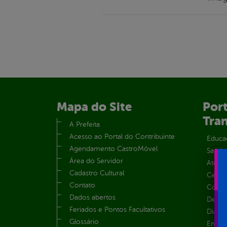
Mapa do Site
Port
Tra
A Prefeita
Acesso ao Portal do Contribuinte
Educa
Agendamento CastroMóvel
Saúde
Área do Servidor
Atos 
Cadastro Cultural
Centra
Contato
Convên
Dados abertos
Despe
Feriados e Pontos Facultativos
Diária
Glossário
Emend