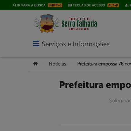
IR PARA A BUSCA
SHIFT+5
TECLAS DE ACESSO
ALT+P
M
Serviços e Informações
Abrir menu principal de navegação
Você está aqui:
>
>
Notícias
Prefeitura emp
Solenidad