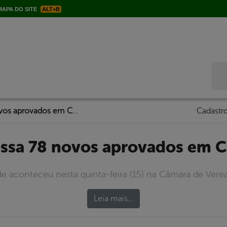
APA DO SITE
ALT+B
Bus
Prefeitura empossa 78 novos aprovados em Concurso Público
Cadastro
ossa 78 novos aprovados em 
e aconteceu nesta quinta-feira (15) na Câmara de Vere
Leia mais…