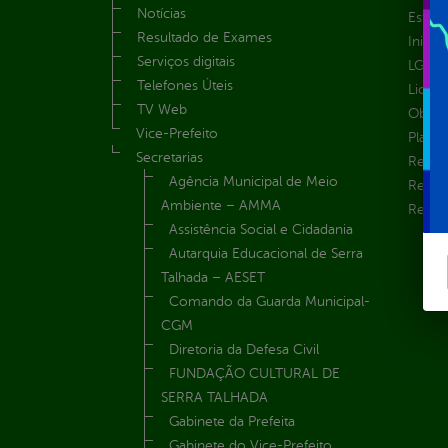
Notícias
Estrut
Resultado de Exames
Inicio
Serviços digitais
LGPD e
Telefones Úteis
Licita
TV Web
Obras 
Vice-Prefeito
Plane
Secretarias
Receit
Agência Municipal de Meio
Recur
Ambiente – AMMA
Renúnc
Assistência Social e Cidadania
Autarquia Educacional de Serra
Talhada – AESET
Comando da Guarda Municipal-
CGM
Diretoria da Defesa Civil
FUNDAÇÃO CULTURAL DE
SERRA TALHADA
Gabinete da Prefeita
Gabinete do Vice-Prefeito