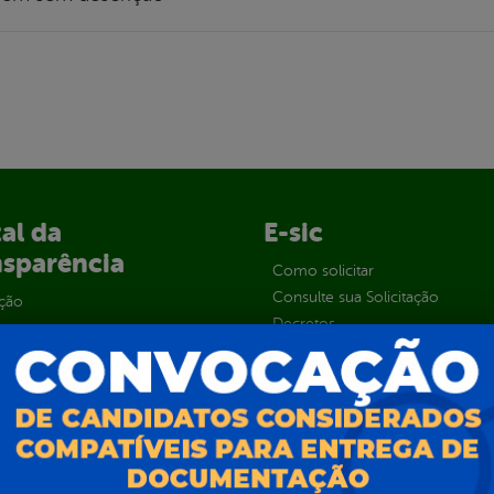
al da
E-sic
nsparência
Como solicitar
Consulte sua Solicitação
ção
Decretos
Estatísticas
normativos
Formulários
l de Dúvidas
Prazos e autoridades
ios e Transferências
Sic Físico
sas
Solicitar Recurso
s
Solicitar um pedido
as parlamentares