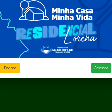
ura Organizacional
 Governo Digital
ções e Contratos
Públicas
jamento e Prestação de Contas
as
sos Humanos
ias de Receitas
Fechar
Acessar