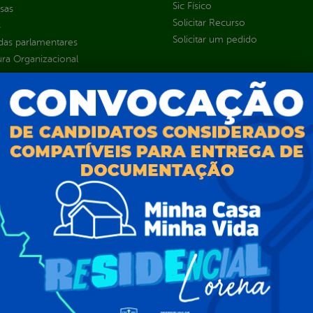
Sic Físico
sas
Solicitar Recurso
s
Solicitar um pedido
as parlamentares
ura Organizacional
 Governo Digital
ções e Contratos
Públicas
jamento e Prestação de Contas
as
sos Humanos
ias de Receitas