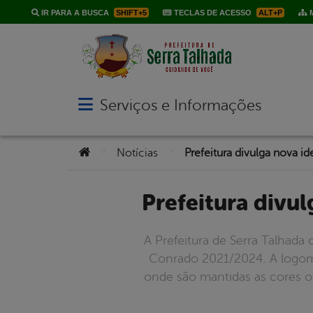
IR PARA A BUSCA
SHIFT+5
TECLAS DE ACESSO
ALT+P
M
Serviços e Informações
Abrir menu principal de navegação
Você está aqui:
>
>
Notícias
Prefeitura div
A Prefeitura de Serra Talhada 
Conrado 2021/2024. A logom
onde são mantidas as cores of