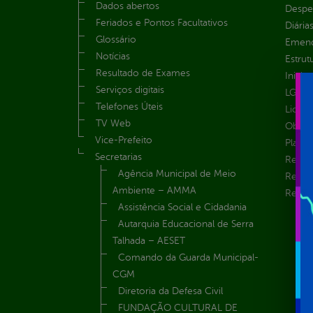
Dados abertos
Despe
Feriados e Pontos Facultativos
Diária
Glossário
Emend
Notícias
Estrut
Resultado de Exames
Inicio
Serviços digitais
LGPD e
Telefones Úteis
Licita
TV Web
Obras 
Vice-Prefeito
Plane
Secretarias
Receit
Agência Municipal de Meio
Recur
Ambiente – AMMA
Renúnc
Assistência Social e Cidadania
Autarquia Educacional de Serra
Talhada – AESET
Comando da Guarda Municipal-
CGM
Diretoria da Defesa Civil
FUNDAÇÃO CULTURAL DE