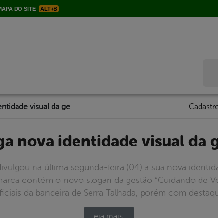
APA DO SITE
ALT+B
Bus
Prefeitura divulga nova identidade visual da gestão municipal
Cadastro
ulga nova identidade visual da
divulgou na última segunda-feira (04) a sua nova identid
arca contém o novo slogan da gestão “Cuidando de Voc
iciais da bandeira de Serra Talhada, porém com destaq
Leia mais…