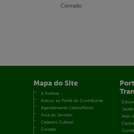
Conrado.
Mapa do Site
Port
Tra
A Prefeita
Acesso ao Portal do Contribuinte
Educa
Agendamento CastroMóvel
Saúde
Área do Servidor
Atos 
Cadastro Cultural
Centra
Contato
Convên