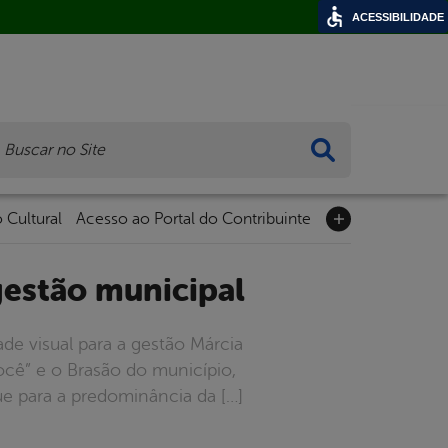
ACESSIBILIDADE
ca
 Cultural
Acesso ao Portal do Contribuinte
 gestão municipal
ade visual para a gestão Márcia
ê” e o Brasão do município,
ue para a predominância da […]