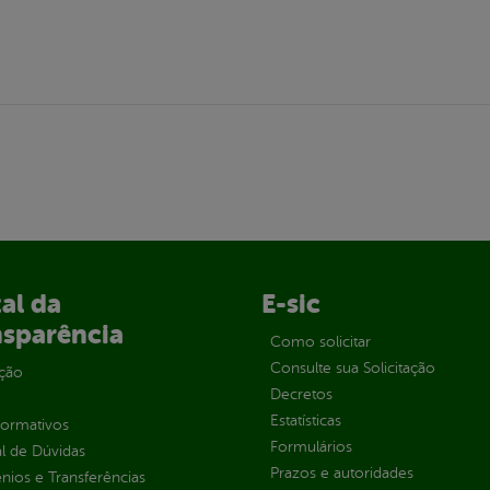
al da
E-sic
nsparência
Como solicitar
Consulte sua Solicitação
ção
Decretos
Estatísticas
normativos
Formulários
l de Dúvidas
Prazos e autoridades
ios e Transferências