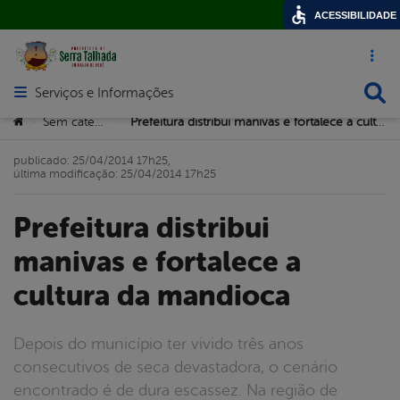
ACESSIBILIDADE
Acesso ráp
Busca
Serviços e Informações
Abrir menu principal de navegação
Você está aqui:
Sem categoria
Prefeitura distribui manivas e fortalece a cultura da mandioca
>
>
publicado: 25/04/2014 17h25,
última modificação: 25/04/2014 17h25
Prefeitura distribui
manivas e fortalece a
cultura da mandioca
Depois do município ter vivido três anos
consecutivos de seca devastadora, o cenário
encontrado é de dura escassez. Na região de