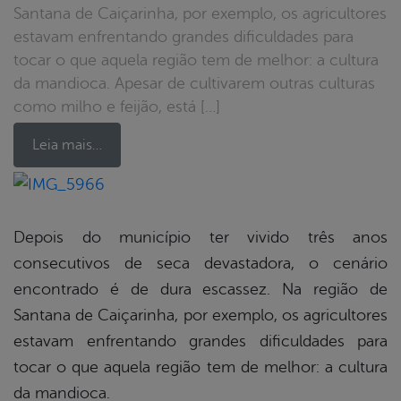
Santana de Caiçarinha, por exemplo, os agricultores
estavam enfrentando grandes dificuldades para
tocar o que aquela região tem de melhor: a cultura
da mandioca. Apesar de cultivarem outras culturas
como milho e feijão, está […]
Leia mais…
book
Depois do município ter vivido três anos
consecutivos de seca devastadora, o cenário
er
encontrado é de dura escassez. Na região de
Santana de Caiçarinha, por exemplo, os agricultores
estavam enfrentando grandes dificuldades para
din
tocar o que aquela região tem de melhor: a cultura
da mandioca.