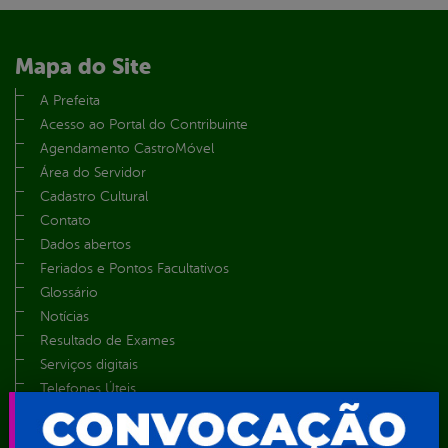
Mapa do Site
A Prefeita
Acesso ao Portal do Contribuinte
Agendamento CastroMóvel
Área do Servidor
Cadastro Cultural
Contato
Dados abertos
Feriados e Pontos Facultativos
Glossário
Notícias
Resultado de Exames
Serviços digitais
Telefones Úteis
TV Web
Vice-Prefeito