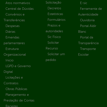
Solicitação
Atos normativos
E-sic
Decretos
Central de Dúvidas
Ferramenta de
Estatísticas
Convênios e
Autenticidade
Formulários
Transferências
Ouvidoria
Prazos e
Despesas
Portal Aldir
autoridades
Diárias
Blanc
Sic Físico
Emendas
Portal da
Solicitar
parlamentares
Transparência
Recurso
Estrutura
Transporte
Solicitar um
Organizacional
Escolar
pedido
Inicio
LGPD e Governo
Digital
Licitações e
Contratos
Obras Públicas
Planejamento e
Prestação de Contas
Receitas