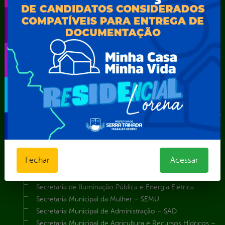
Secretarias
Agência Municipal de Meio Ambiente – AMMA
Assistência Social e Cidadania
Autarquia Educacional de Serra Talhada – AESET
Comando da Guarda Municipal-CGM
Diretoria da Defesa Civil
FUNDAÇÃO CULTURAL DE SERRA TALHADA
Gabinete da Prefeita
Gabinete do Vice-Prefeito
Instituto de Previdência Própria dos Servidores Públicos do
Município de Serra Talhada-IPPS
Obras e Infraestrutura
Procuradoria Geral do Município
Fechar
Acessar
Secretaria de Comunicação Social e Audiovisual
Secretaria de Desenvolvimento Econômico e Turismo
Secretaria de Iluminação Pública e Energia Elétrica
Secretaria Municipal da Mulher – SEMU
Secretaria Municipal de Administração – SAD
Secretaria Municipal de Agricultura e Recursos Hídricos –