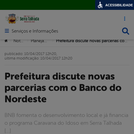
ACESSIBILIDADE
Acesso ráp
Busca
Serviços e Informações
Abrir menu principal de navegação
Você está aqui:
Notícias
Planejamento
Prefeitura discute novas parcerias com o Banco do Nordeste
>
>
>
publicado: 10/04/2017 12h20,
última modificação: 10/04/2017 12h20
Prefeitura discute novas
parcerias com o Banco do
Nordeste
BNB fomenta o desenvolvimento local e já financia
o programa Caravana do Idoso em Serra Talhada
[…]