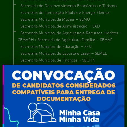
Secretaria de Desenvolvimento Econômico e Turismo
Secretaria de Iluminação Pública e Energia Elétrica
Secretaria Municipal da Mulher – SEMU
Secretaria Municipal de Administração – SAD
Secretaria Municipal de Agricultura e Recursos Hídricos –
SEMARH / Secretaria de Agricultura Familiar – SEMAF
Secretaria Municipal de Educação – SEST
Secretaria Municipal de Esporte e Lazer – SEMEL
Secretaria Municipal de Finanças – SECFIN
Secretaria Municipal de Governo – SEGOV
Secretaria Municipal de Meio Ambiente – SEMA
Secretaria Municipal de Planejamento e Gestão – SEPLAG
Secretaria Municipal de Relações Institucionais – SEMRI
Secretaria Municipal de Saúde – SMS
Secretaria Municipal de Serviços Públicos – SEMUSP
Superintendência de Trânsito e Transportes de Serra
Talhada-STTRANS
Transparência, Fiscalização e Controle