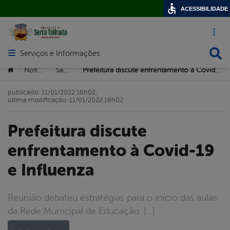
ACESSIBILIDADE
Acesso ráp
Busca
Serviços e Informações
Abrir menu principal de navegação
Você está aqui:
Notícias
Saúde
Prefeitura discute enfrentamento à Covid-19 e Influenza
>
>
>
publicado: 11/01/2022 18h02,
última modificação: 11/01/2022 18h02
Prefeitura discute
enfrentamento à Covid-19
e Influenza
Reunião debateu estratégias para o início das aulas
da Rede Municipal de Educação. […]