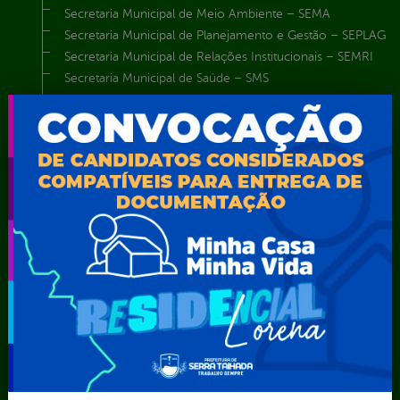
Secretaria Municipal de Meio Ambiente – SEMA
Secretaria Municipal de Planejamento e Gestão – SEPLAG
Secretaria Municipal de Relações Institucionais – SEMRI
Secretaria Municipal de Saúde – SMS
Secretaria Municipal de Serviços Públicos – SEMUSP
Superintendência de Trânsito e Transportes de Serra
Talhada-STTRANS
Transparência, Fiscalização e Controle
Portal da
E-sic
Outros
Transparência
Serviços
Como
solicitar
Educação
Carta de
Consulte sua
Saúde
Serviços
Solicitação
Atos normativos
E-sic
Decretos
Central de Dúvidas
Ferramenta de
Estatísticas
Convênios e
Autenticidade
Formulários
Transferências
Ouvidoria
Prazos e
Despesas
Portal Aldir