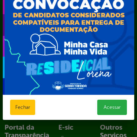
Secretaria Municipal da Mulher – SEMU
Secretaria Municipal de Administração – SAD
Secretaria Municipal de Agricultura e Recursos Hídricos –
SEMARH / Secretaria de Agricultura Familiar – SEMAF
Secretaria Municipal de Educação – SEST
Secretaria Municipal de Esporte e Lazer – SEMEL
Secretaria Municipal de Finanças – SECFIN
Secretaria Municipal de Governo – SEGOV
Secretaria Municipal de Meio Ambiente – SEMA
Secretaria Municipal de Planejamento e Gestão – SEPLAG
Secretaria Municipal de Relações Institucionais – SEMRI
Secretaria Municipal de Saúde – SMS
Secretaria Municipal de Serviços Públicos – SEMUSP
Superintendência de Trânsito e Transportes de Serra
Talhada-STTRANS
Fechar
Acessar
Transparência, Fiscalização e Controle
Portal da
E-sic
Outros
Transparência
Serviços