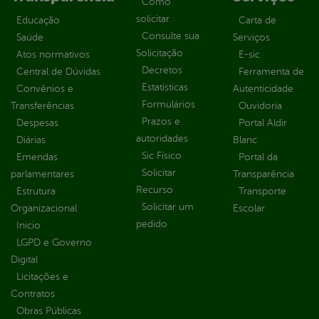
Como
solicitar
Educação
Carta de
Consulte sua
Saúde
Serviços
Solicitação
Atos normativos
E-sic
Decretos
Central de Dúvidas
Ferramenta de
Estatísticas
Convênios e
Autenticidade
Formulários
Transferências
Ouvidoria
Prazos e
Despesas
Portal Aldir
autoridades
Diárias
Blanc
Sic Físico
Emendas
Portal da
Solicitar
parlamentares
Transparência
Recurso
Estrutura
Transporte
Solicitar um
Organizacional
Escolar
pedido
Inicio
LGPD e Governo
Digital
Licitações e
Contratos
Obras Públicas