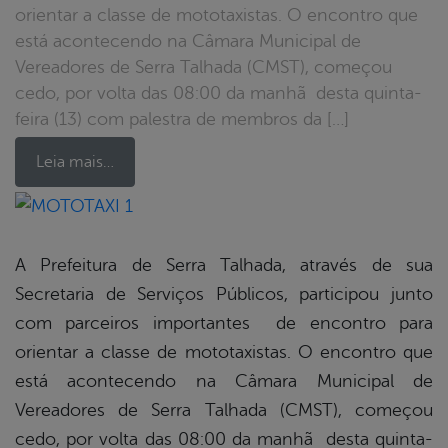
orientar a classe de mototaxistas. O encontro que
está acontecendo na Câmara Municipal de
Vereadores de Serra Talhada (CMST), começou
cedo, por volta das 08:00 da manhã desta quinta-
feira (13) com palestra de membros da […]
Leia mais…
book
A Prefeitura de Serra Talhada, através de sua
Secretaria de Serviços Públicos, participou junto
er
com parceiros importantes de encontro para
orientar a classe de mototaxistas. O encontro que
está acontecendo na Câmara Municipal de
din
Vereadores de Serra Talhada (CMST), começou
cedo, por volta das 08:00 da manhã desta quinta-