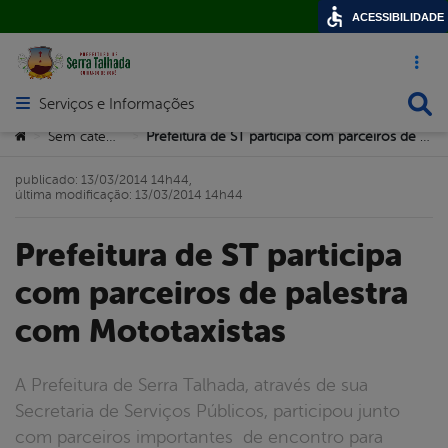
ACESSIBILIDADE
Acesso ráp
Busca
Serviços e Informações
Abrir menu principal de navegação
Você está aqui:
Sem categoria
Prefeitura de ST participa com parceiros de palestra com Mototaxistas
>
>
publicado: 13/03/2014 14h44,
última modificação: 13/03/2014 14h44
Prefeitura de ST participa
com parceiros de palestra
com Mototaxistas
A Prefeitura de Serra Talhada, através de sua
Secretaria de Serviços Públicos, participou junto
com parceiros importantes de encontro para