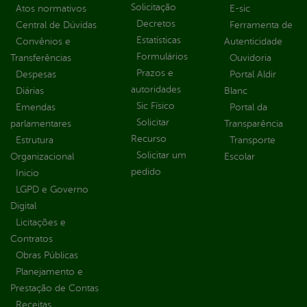
Solicitação
Atos normativos
E-sic
Decretos
Central de Dúvidas
Ferramenta de
Estatísticas
Convênios e
Autenticidade
Formulários
Transferências
Ouvidoria
Prazos e
Despesas
Portal Aldir
autoridades
Diárias
Blanc
Sic Físico
Emendas
Portal da
Solicitar
parlamentares
Transparência
Recurso
Estrutura
Transporte
Solicitar um
Organizacional
Escolar
pedido
Inicio
LGPD e Governo
Digital
Licitações e
Contratos
Obras Públicas
Planejamento e
Prestação de Contas
Receitas