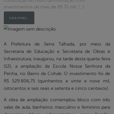
construção do muro da instituição com
investimentos de mais de R$ 72 mil. […]
Leia mais…
book
A Prefeitura de Serra Talhada, por meio da
Secretaria de Educação e Secretaria de Obras e
er
Infraestrutura, inaugurou, na tarde desta quarta-feira
(12), a ampliação da Escola Nossa Senhora da
Penha, no Bairro da Cohab. O investimento foi de
din
R$ 529.806,75 (quinhentos e vinte e nove mil,
oitocentos e seis reais e setenta e cinco centavos).
A obra de ampliação contemplou bloco com três
salas de aula, banheiros masculino e feminino para