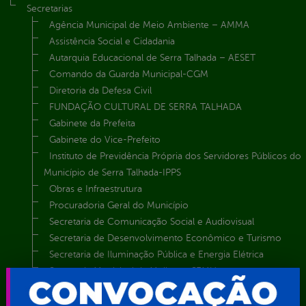
Secretarias
Agência Municipal de Meio Ambiente – AMMA
Assistência Social e Cidadania
Autarquia Educacional de Serra Talhada – AESET
Comando da Guarda Municipal-CGM
Diretoria da Defesa Civil
FUNDAÇÃO CULTURAL DE SERRA TALHADA
Gabinete da Prefeita
Gabinete do Vice-Prefeito
Instituto de Previdência Própria dos Servidores Públicos do
Município de Serra Talhada-IPPS
Obras e Infraestrutura
Procuradoria Geral do Município
Secretaria de Comunicação Social e Audiovisual
Secretaria de Desenvolvimento Econômico e Turismo
Secretaria de Iluminação Pública e Energia Elétrica
Secretaria Municipal da Mulher – SEMU
Secretaria Municipal de Administração – SAD
Secretaria Municipal de Agricultura e Recursos Hídricos –