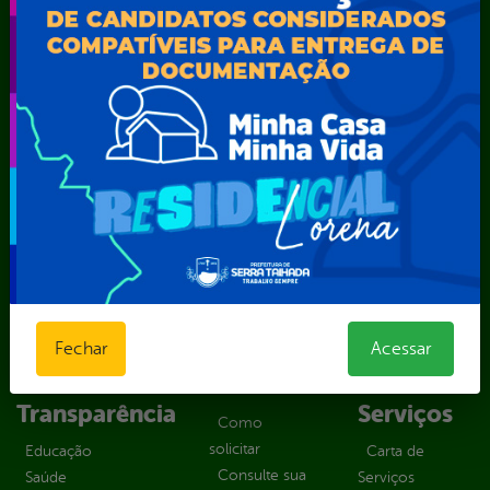
SEMARH / Secretaria de Agricultura Familiar – SEMAF
Secretaria Municipal de Educação – SEST
Secretaria Municipal de Esporte e Lazer – SEMEL
Secretaria Municipal de Finanças – SECFIN
Secretaria Municipal de Governo – SEGOV
Secretaria Municipal de Meio Ambiente – SEMA
Secretaria Municipal de Planejamento e Gestão – SEPLAG
Secretaria Municipal de Relações Institucionais – SEMRI
Secretaria Municipal de Saúde – SMS
Secretaria Municipal de Serviços Públicos – SEMUSP
Superintendência de Trânsito e Transportes de Serra
Talhada-STTRANS
Transparência, Fiscalização e Controle
Fechar
Acessar
Portal da
E-sic
Outros
Transparência
Serviços
Como
solicitar
Educação
Carta de
Consulte sua
Saúde
Serviços