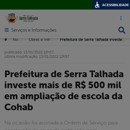
ACESSIBILIDADE
Acesso ráp
Busca
Serviços e Informações
Abrir menu principal de navegação
Você está aqui:
Notícias
Obras e Infrastrutura
Prefeitura de Serra Talhada investe mais de R$ 500 mil em ampliação de escola da Cohab
>
>
>
publicado: 13/01/2022 12h57,
última modificação: 13/01/2022 12h57
Prefeitura de Serra Talhada
investe mais de R$ 500 mil
em ampliação de escola da
Cohab
Na ocasião foi assinada a Ordem de Serviço para