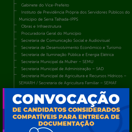
Gabinete do Vice-Prefeito
Instituto de Previdência Própria dos Servidores Públicos do
Município de Serra Talhada-IPPS
Obras e Infraestrutura
Procuradoria Geral do Município
Secretaria de Comunicação Social e Audiovisual
Secretaria de Desenvolvimento Econômico e Turismo
Secretaria de Iluminação Pública e Energia Elétrica
Secretaria Municipal da Mulher – SEMU
Secretaria Municipal de Administração – SAD
Secretaria Municipal de Agricultura e Recursos Hídricos –
SEMARH / Secretaria de Agricultura Familiar – SEMAF
Secretaria Municipal de Educação – SEST
Secretaria Municipal de Esporte e Lazer – SEMEL
Secretaria Municipal de Finanças – SECFIN
Secretaria Municipal de Governo – SEGOV
Secretaria Municipal de Meio Ambiente – SEMA
Secretaria Municipal de Planejamento e Gestão – SEPLAG