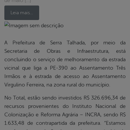
de maio […]
Leia mais…
book
A Prefeitura de Serra Talhada, por meio da
Secretaria de Obras e Infraestrutura, está
er
concluindo o serviço de melhoramento da estrada
vicinal que liga a PE-390 ao Assentamento Três
Irmãos e à estrada de acesso ao Assentamento
din
Virgulino Ferreira, na zona rural do município.
No Total, estão sendo investidos R$ 326.696,34 de
recursos provenientes do Instituto Nacional de
Colonização e Reforma Agrária – INCRA, sendo R$
1.633,48 de contrapartida da prefeitura. “Estamos