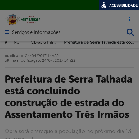
ACESSIBILIDADE
Acesso ráp
Busca
Serviços e Informações
Abrir menu principal de navegação
Você está aqui:
Notícias
Obras e Infrastrutura
Prefeitura de Serra Talhada está concluindo construção de estrada do Assentamento Três Irmãos
>
>
>
publicado: 24/04/2017 14h22,
última modificação: 24/04/2017 14h22
Prefeitura de Serra Talhada
está concluindo
construção de estrada do
Assentamento Três Irmãos
Obra será entregue à população no próximo dia 13