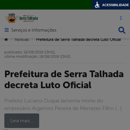
ACESSIBILIDADE
Acesso ráp
Busca
Serviços e Informações
Abrir menu principal de navegação
Você está aqui:
Notícias
Prefeitura de Serra Talhada decreta Luto Oficial
>
>
publicado: 18/08/2019 23h01,
última modificação: 18/08/2019 23h01
Prefeitura de Serra Talhada
decreta Luto Oficial
Prefeito Luciano Duque lamenta morte do
empresário Argemiro Pereira de Menezes Filho […]
Leia mais…