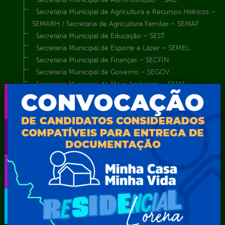
Secretaria Municipal de Agricultura e Recursos Hídricos –
SEMARH / Secretaria de Agricultura Familiar – SEMAF
Secretaria Municipal de Educação – SEST
Secretaria Municipal de Esporte e Lazer – SEMEL
Secretaria Municipal de Finanças – SECFIN
Secretaria Municipal de Governo – SEGOV
Secretaria Municipal de Meio Ambiente – SEMA
Secretaria Municipal de Planejamento e Gestão – SEPLAG
Secretaria Municipal de Relações Institucionais – SEMRI
Secretaria Municipal de Saúde – SMS
Secretaria Municipal de Serviços Públicos – SEMUSP
Superintendência de Trânsito e Transportes de Serra
Talhada-STTRANS
Transparência, Fiscalização e Controle
Portal da
E-sic
Outros
Transparência
Serviços
Como
solicitar
Educação
Carta de