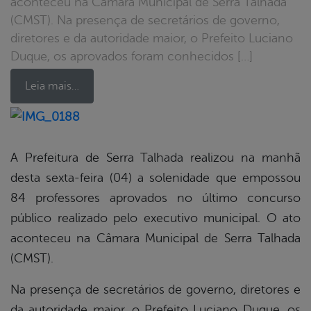
aconteceu na Câmara Municipal de Serra Talhada
(CMST). Na presença de secretários de governo,
diretores e da autoridade maior, o Prefeito Luciano
Duque, os aprovados foram conhecidos […]
Leia mais…
book
A Prefeitura de Serra Talhada realizou na manhã
desta sexta-feira (04) a solenidade que empossou
er
84 professores aprovados no último concurso
público realizado pelo executivo municipal. O ato
aconteceu na Câmara Municipal de Serra Talhada
din
(CMST).
Na presença de secretários de governo, diretores e
da autoridade maior, o Prefeito Luciano Duque, os