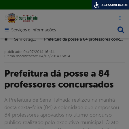
ACESSIBILIDADE
Acesso ráp
Busca
Serviços e Informações
Abrir menu principal de navegação
Você está aqui:
Sem categoria
Prefeitura dá posse a 84 professores concursados
>
>
publicado: 04/07/2014 16h14,
última modificação: 04/07/2014 16h14
Prefeitura dá posse a 84
professores concursados
A Prefeitura de Serra Talhada realizou na manhã
desta sexta-feira (04) a solenidade que empossou
84 professores aprovados no último concurso
público realizado pelo executivo municipal. O ato