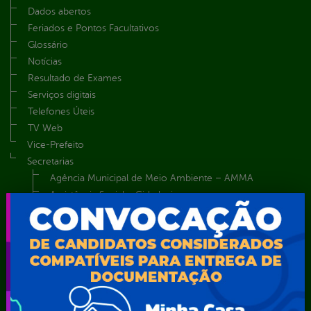
Dados abertos
Feriados e Pontos Facultativos
Glossário
Notícias
Resultado de Exames
Serviços digitais
Telefones Úteis
TV Web
Vice-Prefeito
Secretarias
Agência Municipal de Meio Ambiente – AMMA
Assistência Social e Cidadania
Autarquia Educacional de Serra Talhada – AESET
Comando da Guarda Municipal-CGM
Diretoria da Defesa Civil
FUNDAÇÃO CULTURAL DE SERRA TALHADA
Gabinete da Prefeita
Gabinete do Vice-Prefeito