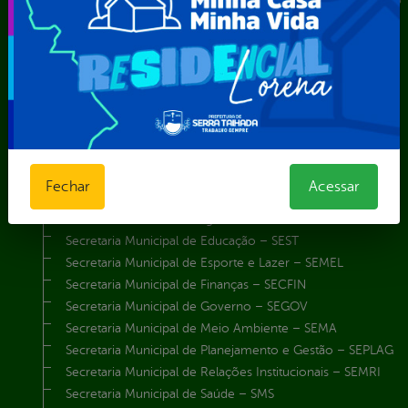
Instituto de Previdência Própria dos Servidores Públicos do
Município de Serra Talhada-IPPS
Obras e Infraestrutura
Procuradoria Geral do Município
Secretaria de Comunicação Social e Audiovisual
Secretaria de Desenvolvimento Econômico e Turismo
Secretaria de Iluminação Pública e Energia Elétrica
Secretaria Municipal da Mulher – SEMU
Secretaria Municipal de Administração – SAD
Fechar
Acessar
Secretaria Municipal de Agricultura e Recursos Hídricos –
SEMARH / Secretaria de Agricultura Familiar – SEMAF
Secretaria Municipal de Educação – SEST
Secretaria Municipal de Esporte e Lazer – SEMEL
Secretaria Municipal de Finanças – SECFIN
Secretaria Municipal de Governo – SEGOV
Secretaria Municipal de Meio Ambiente – SEMA
Secretaria Municipal de Planejamento e Gestão – SEPLAG
Secretaria Municipal de Relações Institucionais – SEMRI
Secretaria Municipal de Saúde – SMS