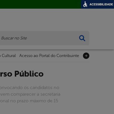
ACESSIBILIDADE
ca
 Cultural
Acesso ao Portal do Contribuinte
rso Público
) convocando os candidatos no
evem comparecer a secretaria
sional no prazo máximo de 15