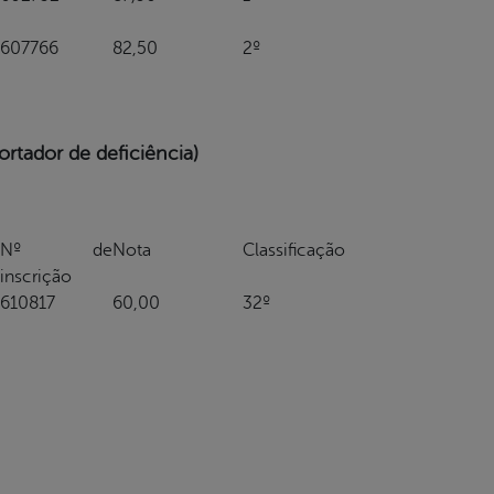
607766
82,50
2º
tador de deficiência)
Nº de
Nota
Classificação
inscrição
610817
60,00
32º