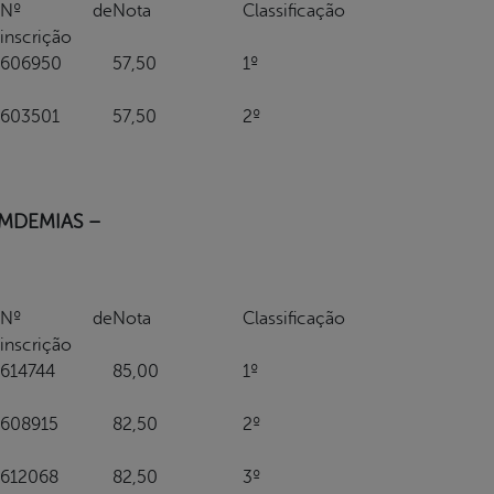
Nº de
Nota
Classificação
inscrição
606950
57,50
1º
603501
57,50
2º
MDEMIAS –
Nº de
Nota
Classificação
inscrição
614744
85,00
1º
608915
82,50
2º
612068
82,50
3º