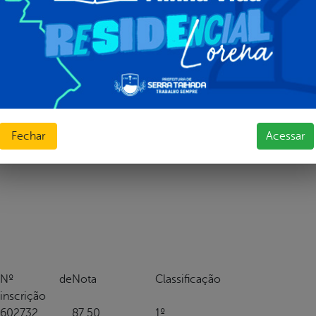
Nº de
Nota
Classificação
inscrição
601426
67,50
1º
606249
65,00
2º
615764
65,00
3º
Fechar
Acessar
605781
62,50
4º
Nº de
Nota
Classificação
inscrição
602732
87,50
1º