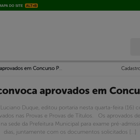
APA DO SITE
ALT+B
Bus
Prefeitura convoca aprovados em Concurso Público
Cadastro
a convoca aprovados em Concu
 Luciano Duque, editou portaria nesta quarta-feira (16
vados nas Provas e Provas de Títulos. Os aprovados d
 na sede da Prefeitura Municipal para exame pré-admis
dias, juntamente com os documentos solicitados […]