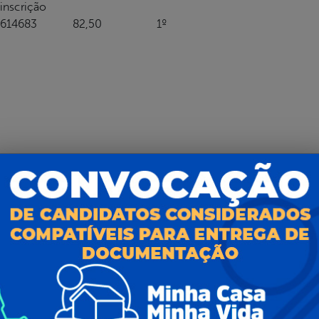
inscrição
614683
82,50
1º
Nº de
Nota
Classificação
inscrição
615225
75,00
1º
 –