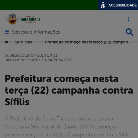
ACESSIBILIDADE
Acesso ráp
Busca
Serviços e Informações
Abrir menu principal de navegação
Você está aqui:
Sem categoria
Prefeitura começa nesta terça (22) campanha contra Sífilis
>
>
publicado: 18/04/2014 17h11,
última modificação: 18/04/2014 17h11
Prefeitura começa nesta
terça (22) campanha contra
Sífilis
A Prefeitura de Serra Talhada, através da sua
Secretaria Municipal de Saúde (SMS) começa na
próxima terça-feira (22) a Campanha contra a Sífilis.