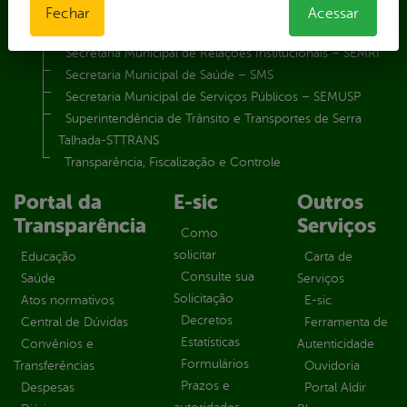
Secretaria Municipal de Meio Ambiente – SEMA
Fechar
Acessar
Secretaria Municipal de Planejamento e Gestão – SEPLAG
Secretaria Municipal de Relações Institucionais – SEMRI
Secretaria Municipal de Saúde – SMS
Secretaria Municipal de Serviços Públicos – SEMUSP
Superintendência de Trânsito e Transportes de Serra
Talhada-STTRANS
Transparência, Fiscalização e Controle
Portal da
E-sic
Outros
Transparência
Serviços
Como
solicitar
Educação
Carta de
Consulte sua
Saúde
Serviços
Solicitação
Atos normativos
E-sic
Decretos
Central de Dúvidas
Ferramenta de
Estatísticas
Convênios e
Autenticidade
Formulários
Transferências
Ouvidoria
Prazos e
Despesas
Portal Aldir