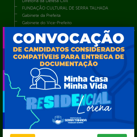
Diretoria da Defesa Civil
FUNDAÇÃO CULTURAL DE SERRA TALHADA
Gabinete da Prefeita
Gabinete do Vice-Prefeito
Instituto de Previdência Própria dos Servidores Públicos do
Município de Serra Talhada-IPPS
Obras e Infraestrutura
Procuradoria Geral do Município
Secretaria de Comunicação Social e Audiovisual
Secretaria de Desenvolvimento Econômico e Turismo
Secretaria de Iluminação Pública e Energia Elétrica
Secretaria Municipal da Mulher – SEMU
Secretaria Municipal de Administração – SAD
Secretaria Municipal de Agricultura e Recursos Hídricos –
SEMARH / Secretaria de Agricultura Familiar – SEMAF
Secretaria Municipal de Educação – SEST
Secretaria Municipal de Esporte e Lazer – SEMEL
Secretaria Municipal de Finanças – SECFIN
Secretaria Municipal de Governo – SEGOV