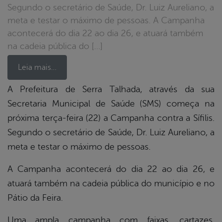
Segundo o secretário de Saúde, Dr. Luiz Aureliano, a
meta e testar o máximo de pessoas. A Campanha
acontecerá do dia 22 ao dia 26, e atuará também
na cadeia pública do […]
Leia mais…
A Prefeitura de Serra Talhada, através da sua
Secretaria Municipal de Saúde (SMS) começa na
book
próxima terça-feira (22) a Campanha contra a Sífilis.
Segundo o secretário de Saúde, Dr. Luiz Aureliano, a
er
meta e testar o máximo de pessoas.
A Campanha acontecerá do dia 22 ao dia 26, e
din
atuará também na cadeia pública do município e no
Pátio da Feira.
Uma ampla campanha com faixas, cartazes,