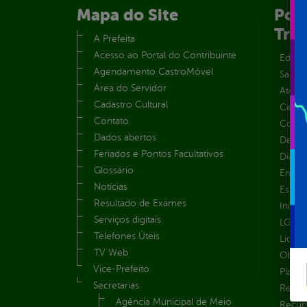
Mapa do Site
Port
Tra
A Prefeita
Acesso ao Portal do Contribuinte
Educa
Agendamento CastroMóvel
Saúde
Área do Servidor
Atos 
Cadastro Cultural
Centra
Contato
Convên
Dados abertos
Despe
Feriados e Pontos Facultativos
Diária
Glossário
Emend
Notícias
Estrut
Resultado de Exames
Inicio
Serviços digitais
LGPD e
Telefones Úteis
Licita
TV Web
Obras 
Vice-Prefeito
Plane
Secretarias
Receit
Agência Municipal de Meio
Recur