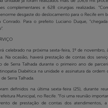
a unidade já foram realizados mais de 106,6 mil proce
mes complementares e 628 cirurgias realizadas. “C
enorme desgaste do deslocamento para o Recife em b
ia Conrado. Para o prefeito Luciano Duque, “chegad
”.
ERVIÇO
rá celebrado na próxima sexta-feira, 1º de novembro,
a. Na ocasião, haverá prestação de contas dos servi
 de Serra Talhada durante o primeiro ano de parceri
inopatia Diabética na unidade e assinatura da ordem 
 de Serra Talhada.
ram definidos na última sexta-feira (25), durante r
efeitura Municipal, no Recife. “Foi uma reunião import
ento de prestação de contas dos atendimentos, a