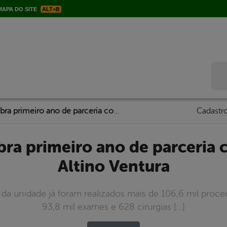
APA DO SITE
ALT+B
Bus
Prefeitura celebra primeiro ano de parceria com a Fundação Altino Ventura
Cadastro
Altino Ventura
da unidade já foram realizados mais de 106,6 mil proced
93,8 mil exames e 628 cirurgias […]