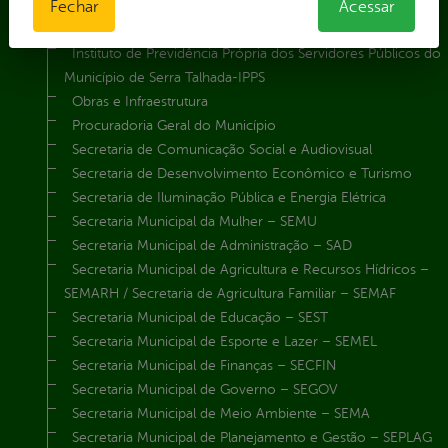
Fechar
Gabinete da Prefeita
Acessar
Gabinete do Vice-Prefeito
Instituto de Previdência Própria dos Servidores Públicos do
Município de Serra Talhada-IPPS
Obras e Infraestrutura
Procuradoria Geral do Município
Secretaria de Comunicação Social e Audiovisual
Secretaria de Desenvolvimento Econômico e Turismo
Secretaria de Iluminação Pública e Energia Elétrica
Secretaria Municipal da Mulher – SEMU
Secretaria Municipal de Administração – SAD
Secretaria Municipal de Agricultura e Recursos Hídricos –
SEMARH / Secretaria de Agricultura Familiar – SEMAF
Secretaria Municipal de Educação – SEST
Secretaria Municipal de Esporte e Lazer – SEMEL
Secretaria Municipal de Finanças – SECFIN
Secretaria Municipal de Governo – SEGOV
Secretaria Municipal de Meio Ambiente – SEMA
Secretaria Municipal de Planejamento e Gestão – SEPLAG