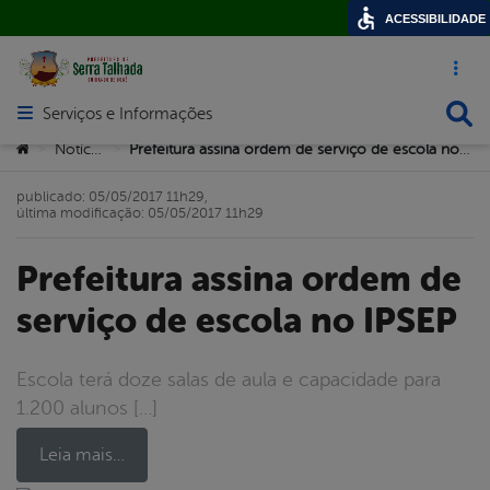
ACESSIBILIDADE
Acesso ráp
Busca
Serviços e Informações
Abrir menu principal de navegação
Você está aqui:
Notícias
Prefeitura assina ordem de serviço de escola no IPSEP
>
>
publicado: 05/05/2017 11h29,
última modificação: 05/05/2017 11h29
Prefeitura assina ordem de
serviço de escola no IPSEP
Escola terá doze salas de aula e capacidade para
1.200 alunos […]
Leia mais…