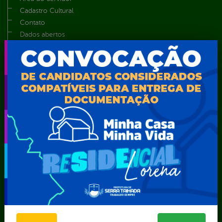
Cadastro Cultural
Contato
Dados abertos
Feriados e Pontos Facultativos
Glossário
Notícias
Resultado de Exames
Serviços digitais
Telefones Úteis
TV Web
Vice-Prefeito
Secretarias
Agência Municipal de Meio Ambiente – AMMA
Assistência Social e Cidadania
Autarquia Educacional de Serra Talhada – AESET
Comando da Guarda Municipal-CGM
Diretoria da Defesa Civil
FUNDAÇÃO CULTURAL DE SERRA TALHADA