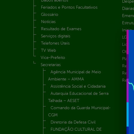
Dados abertos
Despe
Feriados e Pontos Facultativos
Diária
Glossário
Emend
Notícias
Estrut
Resultado de Exames
Inicio
Serviços digitais
LGPD e
Telefones Úteis
Licita
TV Web
Obras 
Vice-Prefeito
Plane
Secretarias
Receit
Agência Municipal de Meio
Recur
Ambiente – AMMA
Renúnc
Assistência Social e Cidadania
Autarquia Educacional de Serra
Talhada – AESET
Comando da Guarda Municipal-
CGM
Diretoria da Defesa Civil
FUNDAÇÃO CULTURAL DE