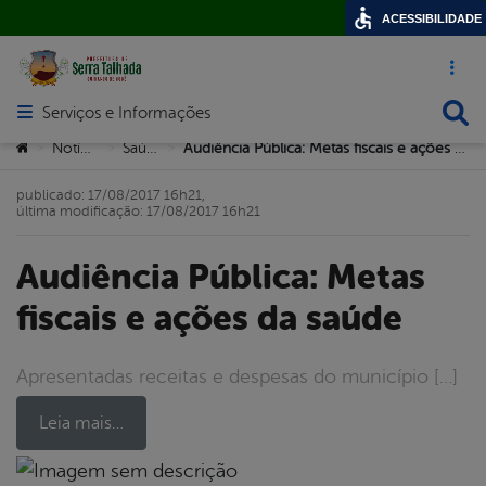
ACESSIBILIDADE
Acesso ráp
Busca
Serviços e Informações
Abrir menu principal de navegação
Você está aqui:
Notícias
Saúde
Audiência Pública: Metas fiscais e ações da saúde
>
>
>
publicado: 17/08/2017 16h21,
última modificação: 17/08/2017 16h21
Audiência Pública: Metas
fiscais e ações da saúde
Apresentadas receitas e despesas do município […]
Leia mais…