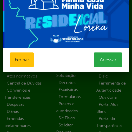
Secretaria Municipal de Saúde – SMS
Secretaria Municipal de Serviços Públicos – SEMUSP
Superintendência de Trânsito e Transportes de Serra
Talhada-STTRANS
Transparência, Fiscalização e Controle
Portal da
E-sic
Outros
Transparência
Serviços
Como
Fechar
Acessar
solicitar
Educação
Carta de
Consulte sua
Saúde
Serviços
Solicitação
Atos normativos
E-sic
Decretos
Central de Dúvidas
Ferramenta de
Estatísticas
Convênios e
Autenticidade
Formulários
Transferências
Ouvidoria
Prazos e
Despesas
Portal Aldir
autoridades
Diárias
Blanc
Sic Físico
Emendas
Portal da
Solicitar
parlamentares
Transparência