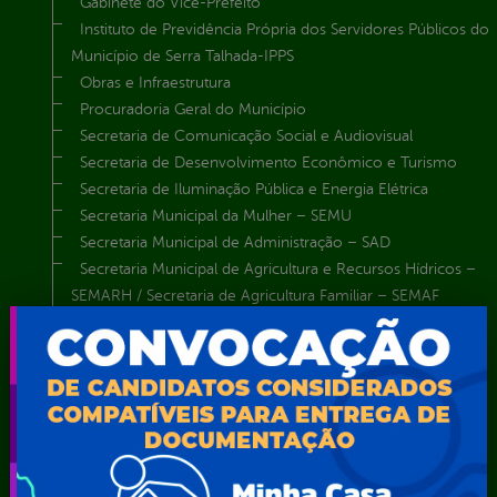
Gabinete do Vice-Prefeito
Instituto de Previdência Própria dos Servidores Públicos do
Município de Serra Talhada-IPPS
Obras e Infraestrutura
Procuradoria Geral do Município
Secretaria de Comunicação Social e Audiovisual
Secretaria de Desenvolvimento Econômico e Turismo
Secretaria de Iluminação Pública e Energia Elétrica
Secretaria Municipal da Mulher – SEMU
Secretaria Municipal de Administração – SAD
Secretaria Municipal de Agricultura e Recursos Hídricos –
SEMARH / Secretaria de Agricultura Familiar – SEMAF
Secretaria Municipal de Educação – SEST
Secretaria Municipal de Esporte e Lazer – SEMEL
Secretaria Municipal de Finanças – SECFIN
Secretaria Municipal de Governo – SEGOV
Secretaria Municipal de Meio Ambiente – SEMA
Secretaria Municipal de Planejamento e Gestão – SEPLAG
Secretaria Municipal de Relações Institucionais – SEMRI