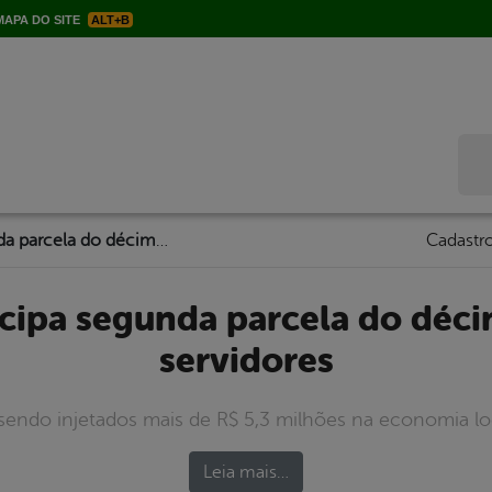
APA DO SITE
ALT+B
Bus
Prefeitura antecipa segunda parcela do décimo terceiro dos servidores
Cadastro
servidores
sendo injetados mais de R$ 5,3 milhões na economia loc
Leia mais…