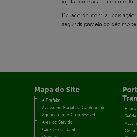
injetando mais de cinco milhõ
De acordo com a legislação 
segunda parcela do décimo ter
Mapa do Site
Port
Tra
A Prefeita
Acesso ao Portal do Contribuinte
Educa
Agendamento CastroMóvel
Saúde
Área do Servidor
Atos 
Cadastro Cultural
Centra
Contato