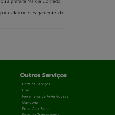
sou a prefeita Márcia Conrado.
 para efetuar o pagamento da
Outros Serviços
Carta de Serviços
E-sic
Ferramenta de Autenticidade
Ouvidoria
Portal Aldir Blanc
Portal da Transparência