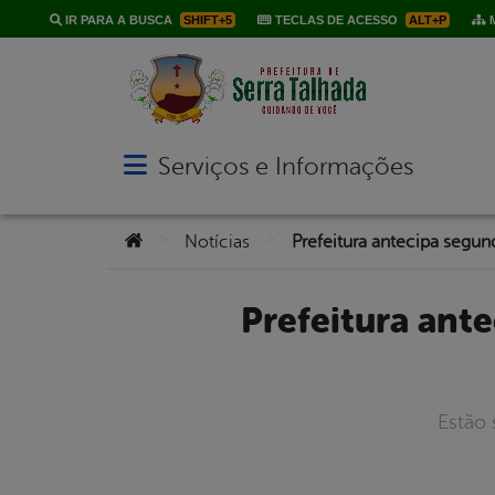
IR PARA A BUSCA
SHIFT+5
TECLAS DE ACESSO
ALT+P
M
Serviços e Informações
Abrir menu principal de navegação
Você está aqui:
>
>
Notícias
Prefeitura antecipa segunda parcela do décimo terceiro dos
Estão 