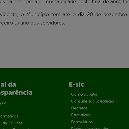
es na economia de nossa cidade neste final de ano”, fri
vigente, o Município tem até o dia 20 de dezembro
ceiro salário dos servidores.
al da
E-sic
nsparência
Como solicitar
Consulte sua Solicitação
ção
Decretos
Estatísticas
normativos
Formulários
l de Dúvidas
Prazos e autoridades