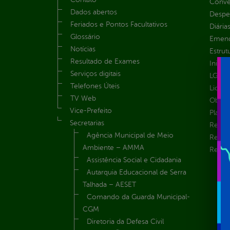
Convên
Dados abertos
Despe
Feriados e Pontos Facultativos
Diária
Glossário
Emend
Notícias
Estrut
Resultado de Exames
Inicio
Serviços digitais
LGPD e
Telefones Úteis
Licita
TV Web
Obras 
Vice-Prefeito
Plane
Secretarias
Receit
Agência Municipal de Meio
Recur
Ambiente – AMMA
Renúnc
Assistência Social e Cidadania
Autarquia Educacional de Serra
Talhada – AESET
Comando da Guarda Municipal-
CGM
Diretoria da Defesa Civil