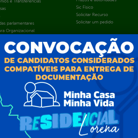
ios e Transferências
Sic Físico
sas
Solicitar Recurso
s
Solicitar um pedido
as parlamentares
ura Organizacional
 Governo Digital
ções e Contratos
Públicas
jamento e Prestação de Contas
as
sos Humanos
ias de Receitas