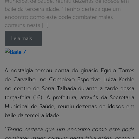
Municipal de Saúde, reuniu dezenas de idosos em
baile da terceira idade. “Tenho certeza que um
encontro como este pode combater males
comuns nesta […]
Leia mais…
book
A nostalgia tomou conta do ginásio Egídio Torres
de Carvalho, no Complexo Esportivo Luiza Kerhle
er
no centro de Serra Talhada durante a tarde dessa
terça-feira (16). A prefeitura, através da Secretaria
Municipal de Saúde, reuniu dezenas de idosos em
din
baile da terceira idade.
“
Tenho certeza que um encontro como este pode
combater males
comuns nesta faixa etária, como a