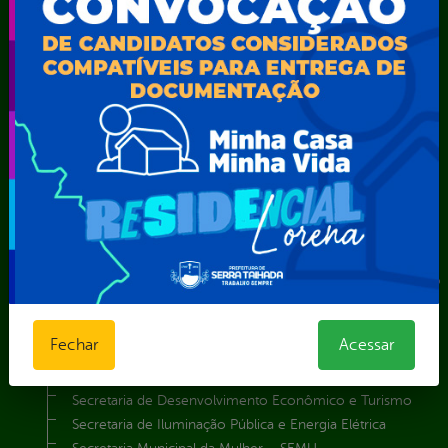
TV Web
Vice-Prefeito
Secretarias
Agência Municipal de Meio Ambiente – AMMA
Assistência Social e Cidadania
Autarquia Educacional de Serra Talhada – AESET
Comando da Guarda Municipal-CGM
Diretoria da Defesa Civil
FUNDAÇÃO CULTURAL DE SERRA TALHADA
Gabinete da Prefeita
Gabinete do Vice-Prefeito
Instituto de Previdência Própria dos Servidores Públicos do
Município de Serra Talhada-IPPS
Obras e Infraestrutura
Fechar
Acessar
Procuradoria Geral do Município
Secretaria de Comunicação Social e Audiovisual
Secretaria de Desenvolvimento Econômico e Turismo
Secretaria de Iluminação Pública e Energia Elétrica