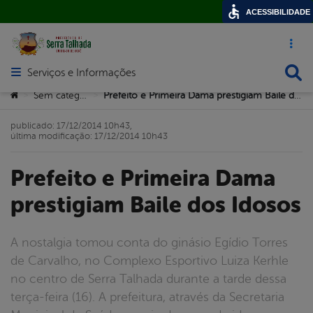
ACESSIBILIDADE
Acesso ráp
Busca
Serviços e Informações
Abrir menu principal de navegação
Você está aqui:
Sem categoria
Prefeito e Primeira Dama prestigiam Baile dos Idosos
>
>
publicado: 17/12/2014 10h43,
última modificação: 17/12/2014 10h43
Prefeito e Primeira Dama
prestigiam Baile dos Idosos
A nostalgia tomou conta do ginásio Egídio Torres
de Carvalho, no Complexo Esportivo Luiza Kerhle
no centro de Serra Talhada durante a tarde dessa
terça-feira (16). A prefeitura, através da Secretaria