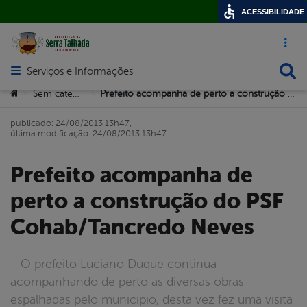
ACESSIBILIDADE
Acesso ráp
Busca
Serviços e Informações
Abrir menu principal de navegação
Você está aqui:
Sem categoria
Prefeito acompanha de perto a construção do PSF Cohab/Tancredo Neves
>
>
publicado: 24/08/2013 13h47,
última modificação: 24/08/2013 13h47
Prefeito acompanha de
perto a construção do PSF
Cohab/Tancredo Neves
O prefeito Luciano Duque continua
acompanhando de perto as diversas obras
espalhadas pelo município, desta vez fez uma visita