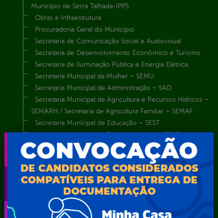
Município de Serra Talhada-IPPS
Obras e Infraestrutura
Procuradoria Geral do Município
Secretaria de Comunicação Social e Audiovisual
Secretaria de Desenvolvimento Econômico e Turismo
Secretaria de Iluminação Pública e Energia Elétrica
Secretaria Municipal da Mulher – SEMU
Secretaria Municipal de Administração – SAD
Secretaria Municipal de Agricultura e Recursos Hídricos –
SEMARH / Secretaria de Agricultura Familiar – SEMAF
Secretaria Municipal de Educação – SEST
Secretaria Municipal de Esporte e Lazer – SEMEL
Secretaria Municipal de Finanças – SECFIN
Secretaria Municipal de Governo – SEGOV
Secretaria Municipal de Meio Ambiente – SEMA
Secretaria Municipal de Planejamento e Gestão – SEPLAG
Secretaria Municipal de Relações Institucionais – SEMRI
Secretaria Municipal de Saúde – SMS
Secretaria Municipal de Serviços Públicos – SEMUSP