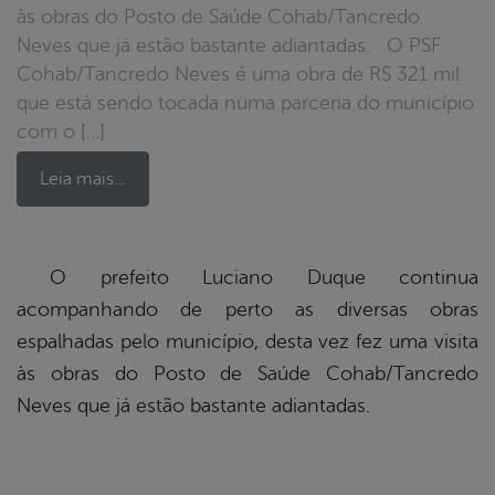
às obras do Posto de Saúde Cohab/Tancredo
Neves que já estão bastante adiantadas. O PSF
Cohab/Tancredo Neves é uma obra de R$ 321 mil
que está sendo tocada numa parceria do município
com o […]
Leia mais…
book
O prefeito Luciano Duque continua
acompanhando de perto as diversas obras
espalhadas pelo município, desta vez fez uma visita
er
às obras do Posto de Saúde Cohab/Tancredo
Neves que já estão bastante adiantadas.
din