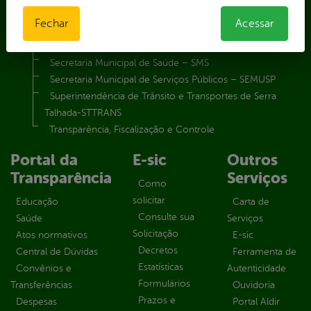
Secretaria Municipal de Meio Ambiente – SEMA
Fechar
Acessar
Secretaria Municipal de Planejamento e Gestão – SEPLAG
Secretaria Municipal de Relações Institucionais – SEMRI
Secretaria Municipal de Saúde – SMS
Secretaria Municipal de Serviços Públicos – SEMUSP
Superintendência de Trânsito e Transportes de Serra
Talhada-STTRANS
Transparência, Fiscalização e Controle
Portal da
E-sic
Outros
Transparência
Serviços
Como
solicitar
Educação
Carta de
Consulte sua
Saúde
Serviços
Solicitação
Atos normativos
E-sic
Decretos
Central de Dúvidas
Ferramenta de
Estatísticas
Convênios e
Autenticidade
Formulários
Transferências
Ouvidoria
Prazos e
Despesas
Portal Aldir