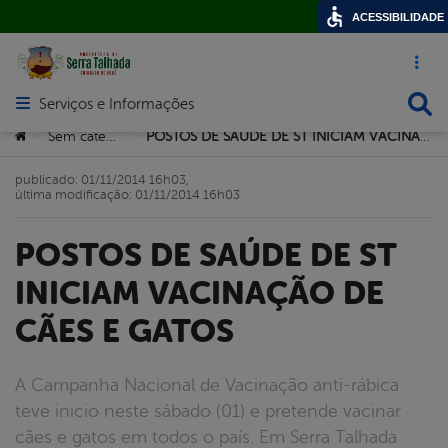
ACESSIBILIDADE
Acesso ráp
Busca
Serviços e Informações
Abrir menu principal de navegação
Você está aqui:
Sem categoria
POSTOS DE SAÚDE DE ST INICIAM VACINAÇÃO DE CÃES E GATOS
>
>
publicado: 01/11/2014 16h03,
última modificação: 01/11/2014 16h03
POSTOS DE SAÚDE DE ST
INICIAM VACINAÇÃO DE
CÃES E GATOS
A Campanha Nacional de Vacinação anti-rábica
teve inicio neste sábado (01) e pretende vacinar
cães e gatos em todos o país. Em Serra Talhada