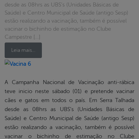
desde as 08hrs as UBS’s (Unidades Básicas de
Saúde) e Centro Municipal de Saúde (antigo Sesp)
estão realizando a vacinação, também é possível
vacinar o bichinho de estimação no Clube
Campestre […]
Leia mais…
book
A Campanha Nacional de Vacinação anti-rábica
teve inicio neste sábado (01) e pretende vacinar
er
cães e gatos em todos o país. Em Serra Talhada
desde as 08hrs as UBS’s (Unidades Básicas de
Saúde) e Centro Municipal de Saúde (antigo Sesp)
din
estão realizando a vacinação, também é possível
vacinar o bichinho de estimação no Clube