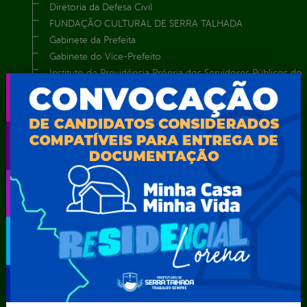
Diretoria da Defesa Civil
FUNDAÇÃO CULTURAL DE SERRA TALHADA
Gabinete da Prefeita
Gabinete do Vice-Prefeito
Instituto de Previdência Própria dos Servidores Públicos do
Município de Serra Talhada-IPPS
Obras e Infraestrutura
Procuradoria Geral do Município
Secretaria de Comunicação Social e Audiovisual
Secretaria de Desenvolvimento Econômico e Turismo
Secretaria de Iluminação Pública e Energia Elétrica
Secretaria Municipal da Mulher – SEMU
Secretaria Municipal de Administração – SAD
Secretaria Municipal de Agricultura e Recursos Hídricos –
SEMARH / Secretaria de Agricultura Familiar – SEMAF
Secretaria Municipal de Educação – SEST
Secretaria Municipal de Esporte e Lazer – SEMEL
Secretaria Municipal de Finanças – SECFIN
Secretaria Municipal de Governo – SEGOV