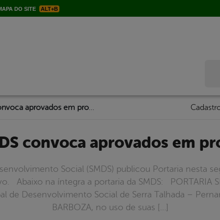
APA DO SITE
ALT+B
Bus
Portaria da SMDS convoca aprovados em processo seletivo
Cadastro
SMDS convoca aprovados em pr
esenvolvimento Social (SMDS) publicou Portaria nesta s
ivo. Abaixo na íntegra a portaria da SMDS: PORTARIA 
al de Desenvolvimento Social de Serra Talhada – Pe
BARBOZA, no uso de suas […]