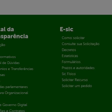
al da
E-sic
nsparência
Como solicitar
Consulte sua Solicitação
ção
Decretos
Estatísticas
normativos
Formulários
l de Dúvidas
Prazos e autoridades
ios e Transferências
Sic Físico
sas
Solicitar Recurso
s
Solicitar um pedido
as parlamentares
ura Organizacional
 Governo Digital
ções e Contratos