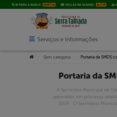
IR PARA A BUSCA
SHIFT+5
TECLAS DE ACESSO
ALT+P
M
Serviços e Informações
Abrir menu principal de navegação
Você está aqui:
>
>
Sem categoria
Portaria da 
A Secretaria Municipal de D
aprovados em processo selet
2014 O Secretário Municip