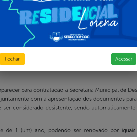
IS – CAUD
E VALDEVINO DA SILVA OLIVEIRA
Fechar
Acessar
arecer para contratação a Secretaria Municipal de De
is, juntamente com a apresentação dos documentos para
de ser considerado desistente, sendo automaticamente 
ade de 1 (um) ano, podendo ser renovado por iguais