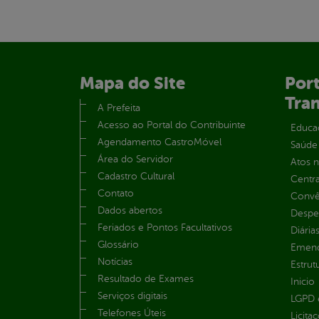
Mapa do Site
Port
Tra
A Prefeita
Acesso ao Portal do Contribuinte
Educa
Agendamento CastroMóvel
Saúde
Área do Servidor
Atos 
Cadastro Cultural
Centra
Contato
Convên
Dados abertos
Despe
Feriados e Pontos Facultativos
Diária
Glossário
Emend
Notícias
Estrut
Resultado de Exames
Inicio
Serviços digitais
LGPD e
Telefones Úteis
Licita