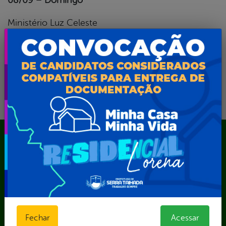
Ministério Luz Celeste
Ministério Consagrado à Maria
Mapa do Site
A Prefeita
Acesso ao Portal do Contribuinte
Agendamento CastroMóvel
Área do Servidor
Cadastro Cultural
Fechar
Acessar
Contato