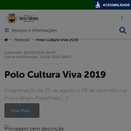
ACESSIBILIDADE
Acesso ráp
Busca
Serviços e Informações
Abrir menu principal de navegação
Você está aqui:
Notícias
Polo Cultura Viva 2019
>
>
publicado: 26/08/2019 19h47,
última modificação: 26/08/2019 19h47
Polo Cultura Viva 2019
Programação de 29 de agosto a 08 de setembro na
Praça Sérgio Magalhães […]
Leia mais…