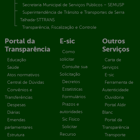
Secretaria Municipal de Serviços Públicos – SEMUSP
Superintendência de Trânsito e Transportes de Serra
Talhada-STTRANS
Transparência, Fiscalização e Controle
Portal da
E-sic
Outros
Transparência
Serviços
Como
solicitar
Educação
Carta de
Consulte sua
Saúde
Serviços
Solicitação
Atos normativos
E-sic
Decretos
Central de Dúvidas
Ferramenta de
Estatísticas
Convênios e
Autenticidade
Formulários
Transferências
Ouvidoria
Prazos e
Despesas
Portal Aldir
autoridades
Diárias
Blanc
Sic Físico
Emendas
Portal da
Solicitar
parlamentares
Transparência
Recurso
Estrutura
Transporte