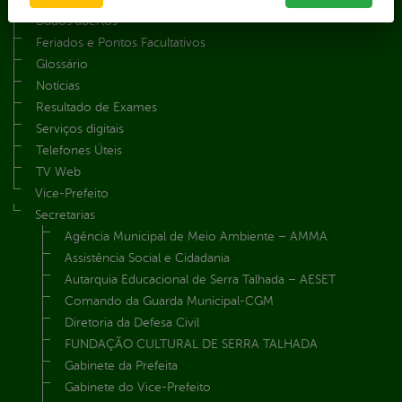
Dados abertos
Feriados e Pontos Facultativos
Glossário
Notícias
Resultado de Exames
Serviços digitais
Telefones Úteis
TV Web
Vice-Prefeito
Secretarias
Agência Municipal de Meio Ambiente – AMMA
Assistência Social e Cidadania
Autarquia Educacional de Serra Talhada – AESET
Comando da Guarda Municipal-CGM
Diretoria da Defesa Civil
FUNDAÇÃO CULTURAL DE SERRA TALHADA
Gabinete da Prefeita
Gabinete do Vice-Prefeito