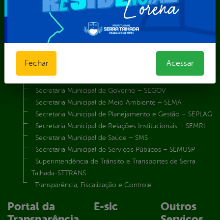
Secretaria Municipal da Mulher – SEMU
Secretaria Municipal de Administração – SAD
Secretaria Municipal de Agricultura e Recursos Hídricos –
SEMARH / Secretaria de Agricultura Familiar – SEMAF
Secretaria Municipal de Educação – SEST
Fechar
Acessar
Secretaria Municipal de Esporte e Lazer – SEMEL
Secretaria Municipal de Finanças – SECFIN
Secretaria Municipal de Governo – SEGOV
Secretaria Municipal de Meio Ambiente – SEMA
Secretaria Municipal de Planejamento e Gestão – SEPLAG
Secretaria Municipal de Relações Institucionais – SEMRI
Secretaria Municipal de Saúde – SMS
Secretaria Municipal de Serviços Públicos – SEMUSP
Superintendência de Trânsito e Transportes de Serra
Talhada-STTRANS
Transparência, Fiscalização e Controle
Portal da
E-sic
Outros
Transparência
Serviços