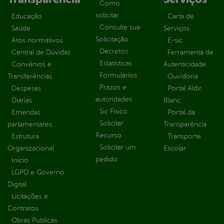
Como
solicitar
Educação
Carta de
Consulte sua
Saúde
Serviços
Solicitação
Atos normativos
E-sic
Decretos
Central de Dúvidas
Ferramenta de
Estatísticas
Convênios e
Autenticidade
Formulários
Transferências
Ouvidoria
Prazos e
Despesas
Portal Aldir
autoridades
Diárias
Blanc
Sic Físico
Emendas
Portal da
Solicitar
parlamentares
Transparência
Recurso
Estrutura
Transporte
Solicitar um
Organizacional
Escolar
pedido
Inicio
LGPD e Governo
Digital
Licitações e
Contratos
Obras Públicas