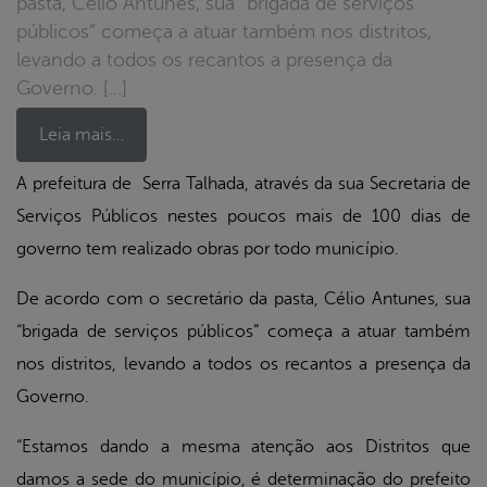
pasta, Célio Antunes, sua “brigada de serviços
públicos” começa a atuar também nos distritos,
levando a todos os recantos a presença da
Governo. […]
Leia mais…
A prefeitura de Serra Talhada, através da sua Secretaria de
Serviços Públicos nestes poucos mais de 100 dias de
book
governo tem realizado obras por todo município.
De acordo com o secretário da pasta, Célio Antunes, sua
er
“brigada de serviços públicos” começa a atuar também
nos distritos, levando a todos os recantos a presença da
din
Governo.
“Estamos dando a mesma atenção aos Distritos que
damos a sede do município, é determinação do prefeito