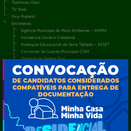
Telefones Úteis
TV Web
Vice-Prefeito
Secretarias
Agência Municipal de Meio Ambiente – AMMA
Assistência Social e Cidadania
Autarquia Educacional de Serra Talhada – AESET
Comando da Guarda Municipal-CGM
Diretoria da Defesa Civil
FUNDAÇÃO CULTURAL DE SERRA TALHADA
Gabinete da Prefeita
Gabinete do Vice-Prefeito
Instituto de Previdência Própria dos Servidores Públicos do
Município de Serra Talhada-IPPS
Obras e Infraestrutura
Procuradoria Geral do Município
Secretaria de Comunicação Social e Audiovisual
Secretaria de Desenvolvimento Econômico e Turismo
Secretaria de Iluminação Pública e Energia Elétrica