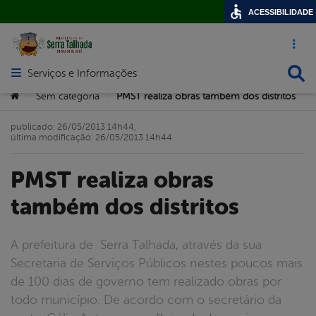
ACESSIBILIDADE
Acesso ráp
Busca
Serviços e Informações
Abrir menu principal de navegação
Você está aqui:
Sem categoria
PMST realiza obras também dos distritos
>
>
publicado: 26/05/2013 14h44,
última modificação: 26/05/2013 14h44
PMST realiza obras
também dos distritos
A prefeitura de Serra Talhada, através da sua
Secretaria de Serviços Públicos nestes poucos mais
de 100 dias de governo tem realizado obras por
todo município. De acordo com o secretário da