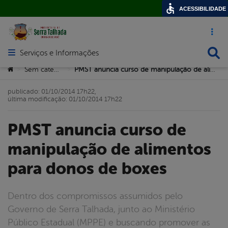
ACESSIBILIDADE
Acesso ráp
Busca
Serviços e Informações
Abrir menu principal de navegação
Você está aqui:
Sem categoria
PMST anuncia curso de manipulação de alimentos para donos de boxes
>
>
publicado: 01/10/2014 17h22,
última modificação: 01/10/2014 17h22
PMST anuncia curso de
manipulação de alimentos
para donos de boxes
Dentro dos compromissos assumidos pelo
Governo de Serra Talhada, junto ao Ministério
Público Estadual (MPPE) e buscando promover as