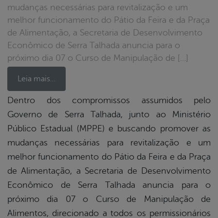
mudanças necessárias para revitalização e um
melhor funcionamento do Pátio da Feira e da Praça
de Alimentação, a Secretaria de Desenvolvimento
Econômico de Serra Talhada anuncia para o
próximo dia 07 o Curso de Manipulação de […]
Leia mais…
Dentro dos compromissos assumidos pelo
Governo de Serra Talhada, junto ao Ministério
book
Público Estadual (MPPE) e buscando promover as
mudanças necessárias para revitalização e um
er
melhor funcionamento do Pátio da Feira e da Praça
de Alimentação, a Secretaria de Desenvolvimento
Econômico de Serra Talhada anuncia para o
din
próximo dia 07 o Curso de Manipulação de
Alimentos, direcionado a todos os permissionários