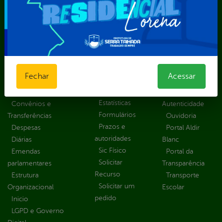
Transparência, Fiscalização e Controle
Portal da
E-sic
Outros
Transparência
Serviços
Como
solicitar
Educação
Carta de
Consulte sua
Saúde
Serviços
Fechar
Acessar
Solicitação
Atos normativos
E-sic
Decretos
Central de Dúvidas
Ferramenta de
Estatísticas
Convênios e
Autenticidade
Formulários
Transferências
Ouvidoria
Prazos e
Despesas
Portal Aldir
autoridades
Diárias
Blanc
Sic Físico
Emendas
Portal da
Solicitar
parlamentares
Transparência
Recurso
Estrutura
Transporte
Solicitar um
Organizacional
Escolar
pedido
Inicio
LGPD e Governo