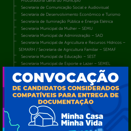
Procuradoria Geral do Município
Secretaria de Comunicação Social e Audiovisual
Secretaria de Desenvolvimento Econômico e Turismo
Secretaria de Iluminação Pública e Energia Elétrica
Secretaria Municipal da Mulher – SEMU
Secretaria Municipal de Administração – SAD
Secretaria Municipal de Agricultura e Recursos Hídricos –
SEMARH / Secretaria de Agricultura Familiar – SEMAF
Secretaria Municipal de Educação – SEST
Secretaria Municipal de Esporte e Lazer – SEMEL
Secretaria Municipal de Finanças – SECFIN
Secretaria Municipal de Governo – SEGOV
Secretaria Municipal de Meio Ambiente – SEMA
Secretaria Municipal de Planejamento e Gestão – SEPLAG
Secretaria Municipal de Relações Institucionais – SEMRI
Secretaria Municipal de Saúde – SMS
Secretaria Municipal de Serviços Públicos – SEMUSP
Superintendência de Trânsito e Transportes de Serra
Talhada-STTRANS