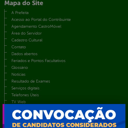
Mapa do Site
A Prefeita
Acesso ao Portal do Contribuinte
Agendamento CastroMóvel
Área do Servidor
Cadastro Cultural
Contato
Dados abertos
Feriados e Pontos Facultativos
Glossário
Notícias
Resultado de Exames
Serviços digitais
Telefones Úteis
TV Web
Vice-Prefeito
Secretarias
Agência Municipal de Meio Ambiente – AMMA