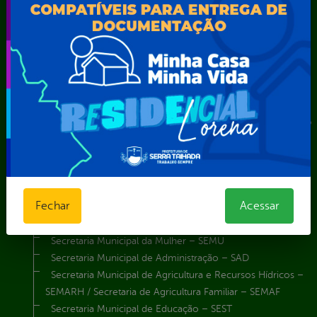
Assistência Social e Cidadania
Autarquia Educacional de Serra Talhada – AESET
Comando da Guarda Municipal-CGM
Diretoria da Defesa Civil
FUNDAÇÃO CULTURAL DE SERRA TALHADA
Gabinete da Prefeita
Gabinete do Vice-Prefeito
Instituto de Previdência Própria dos Servidores Públicos do
Município de Serra Talhada-IPPS
Obras e Infraestrutura
Procuradoria Geral do Município
Secretaria de Comunicação Social e Audiovisual
Fechar
Acessar
Secretaria de Desenvolvimento Econômico e Turismo
Secretaria de Iluminação Pública e Energia Elétrica
Secretaria Municipal da Mulher – SEMU
Secretaria Municipal de Administração – SAD
Secretaria Municipal de Agricultura e Recursos Hídricos –
SEMARH / Secretaria de Agricultura Familiar – SEMAF
Secretaria Municipal de Educação – SEST