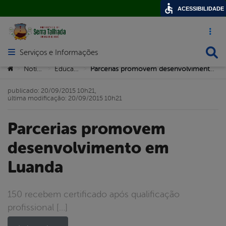
ACESSIBILIDADE
Acesso ráp
Busca
Serviços e Informações
Abrir menu principal de navegação
Você está aqui:
Notícias
Educação
Parcerias promovem desenvolvimento em Luanda
>
>
>
publicado: 20/09/2015 10h21,
última modificação: 20/09/2015 10h21
Parcerias promovem
desenvolvimento em
Luanda
150 recebem certificado após qualificação
profissional […]