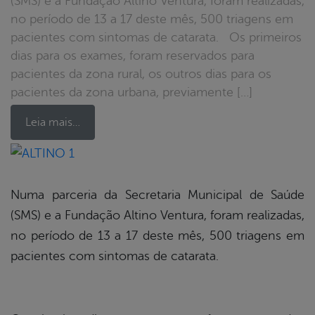
(SMS) e a Fundação Altino Ventura, foram realizadas,
no período de 13 a 17 deste mês, 500 triagens em
pacientes com sintomas de catarata. Os primeiros
dias para os exames, foram reservados para
pacientes da zona rural, os outros dias para os
pacientes da zona urbana, previamente […]
Leia mais…
book
Numa parceria da Secretaria Municipal de Saúde
(SMS) e a Fundação Altino Ventura, foram realizadas,
er
no período de 13 a 17 deste mês, 500 triagens em
pacientes com sintomas de catarata.
din