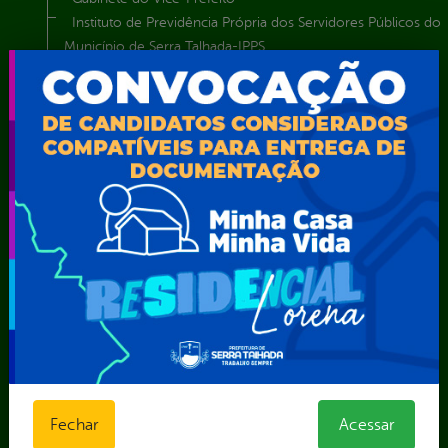
Instituto de Previdência Própria dos Servidores Públicos do
Município de Serra Talhada-IPPS
Obras e Infraestrutura
Procuradoria Geral do Município
Secretaria de Comunicação Social e Audiovisual
Secretaria de Desenvolvimento Econômico e Turismo
Secretaria de Iluminação Pública e Energia Elétrica
Secretaria Municipal da Mulher – SEMU
Secretaria Municipal de Administração – SAD
Secretaria Municipal de Agricultura e Recursos Hídricos –
SEMARH / Secretaria de Agricultura Familiar – SEMAF
Secretaria Municipal de Educação – SEST
Secretaria Municipal de Esporte e Lazer – SEMEL
Secretaria Municipal de Finanças – SECFIN
Secretaria Municipal de Governo – SEGOV
Secretaria Municipal de Meio Ambiente – SEMA
Secretaria Municipal de Planejamento e Gestão – SEPLAG
Fechar
Acessar
Secretaria Municipal de Relações Institucionais – SEMRI