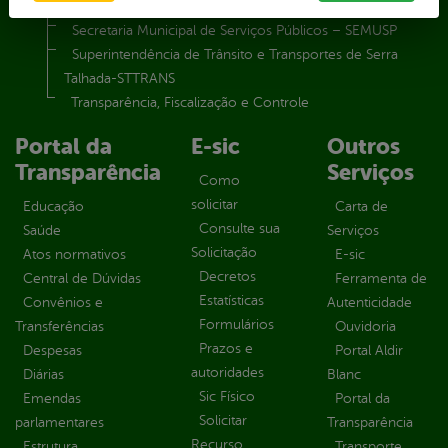
Secretaria Municipal de Saúde – SMS
Secretaria Municipal de Serviços Públicos – SEMUSP
Superintendência de Trânsito e Transportes de Serra
Talhada-STTRANS
Transparência, Fiscalização e Controle
Portal da
E-sic
Outros
Transparência
Serviços
Como
solicitar
Educação
Carta de
Consulte sua
Saúde
Serviços
Solicitação
Atos normativos
E-sic
Decretos
Central de Dúvidas
Ferramenta de
Estatísticas
Convênios e
Autenticidade
Formulários
Transferências
Ouvidoria
Prazos e
Despesas
Portal Aldir
autoridades
Diárias
Blanc
Sic Físico
Emendas
Portal da
Solicitar
parlamentares
Transparência
Recurso
Estrutura
Transporte