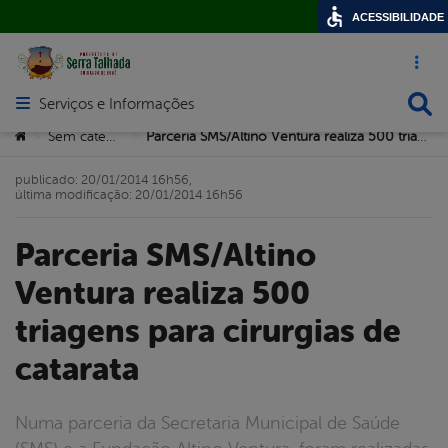
ACESSIBILIDADE
Acesso ráp
Busca
Serviços e Informações
Abrir menu principal de navegação
Você está aqui:
Sem categoria
Parceria SMS/Altino Ventura realiza 500 triagens para cirurgias de catarata
>
>
publicado: 20/01/2014 16h56,
última modificação: 20/01/2014 16h56
Parceria SMS/Altino
Ventura realiza 500
triagens para cirurgias de
catarata
Numa parceria da Secretaria Municipal de Saúde