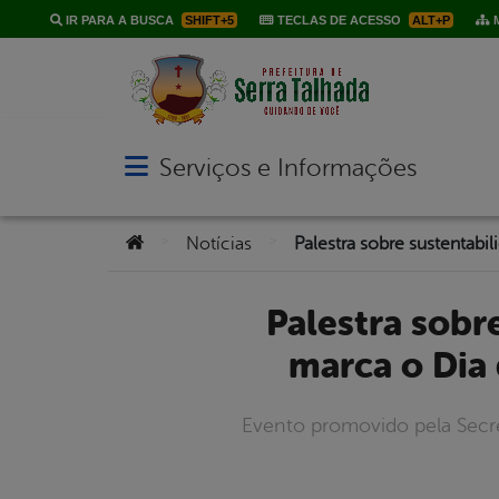
IR PARA A BUSCA
SHIFT+5
TECLAS DE ACESSO
ALT+P
M
Serviços e Informações
Abrir menu principal de navegação
Você está aqui:
>
>
Notícias
Palestra sobre sustentabilidade na administração pública
marca o Dia
Evento promovido pela Secr