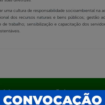
 suas diretrizes.
iar uma cultura de responsabilidade socioambiental na ad
ional dos recursos naturais e bens públicos; gestão 
 de trabalho; sensibilização e capacitação dos servido
stentáveis.
al da
E-sic
nsparência
Como solicitar