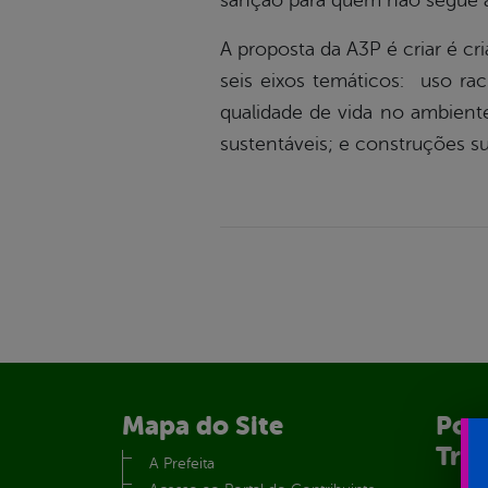
sanção para quem não segue as
A proposta da A3P é criar é cr
seis eixos temáticos: uso rac
qualidade de vida no ambiente
sustentáveis; e construções su
Mapa do Site
Port
Tra
A Prefeita