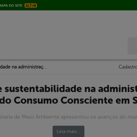
APA DO SITE
ALT+B
Bus
Palestra sobre sustentabilidade na administração pública marca o Dia do Consumo Consciente em Serra Talhada
Cadastro
 do Consumo Consciente em S
etaria de Meio Ambiente apresentou os avanços do muni
Leia mais…