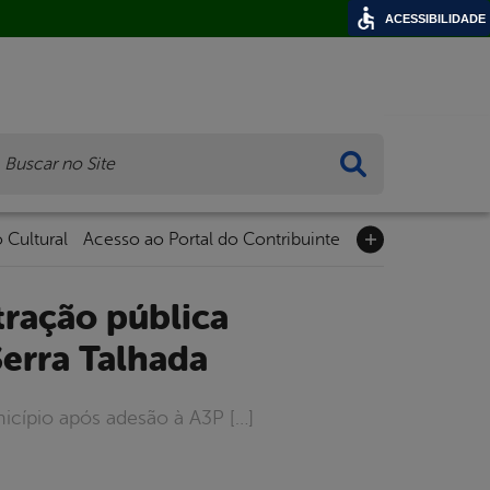
ACESSIBILIDADE
ca
 Cultural
Acesso ao Portal do Contribuinte
erra Talhada
cípio após adesão à A3P […]