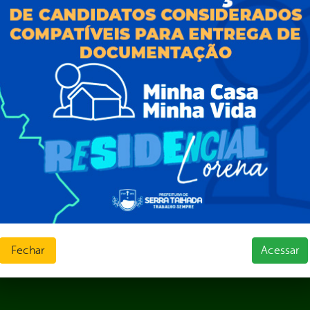
Consulte sua Solicitação
ção
Decretos
Estatísticas
normativos
Formulários
l de Dúvidas
Prazos e autoridades
ios e Transferências
Sic Físico
sas
Solicitar Recurso
s
Solicitar um pedido
as parlamentares
ura Organizacional
 Governo Digital
ções e Contratos
Públicas
jamento e Prestação de Contas
as
Fechar
Acessar
sos Humanos
ias de Receitas