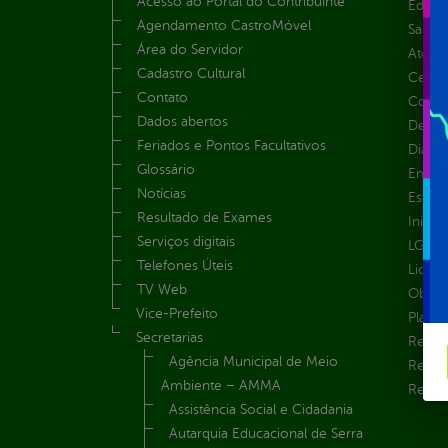
Acesso ao Portal do Contribuinte
Educa
Agendamento CastroMóvel
Saúde
Área do Servidor
Atos 
Cadastro Cultural
Centra
Contato
Convên
Dados abertos
Despe
Feriados e Pontos Facultativos
Diária
Glossário
Emend
Notícias
Estrut
Resultado de Exames
Inicio
Serviços digitais
LGPD e
Telefones Úteis
Licita
TV Web
Obras 
Vice-Prefeito
Plane
Secretarias
Receit
Agência Municipal de Meio
Recur
Ambiente – AMMA
Renúnc
Assistência Social e Cidadania
Autarquia Educacional de Serra