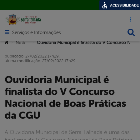
ACESSIBILIDADE
Acesso ráp
Busca
Serviços e Informações
Abrir menu principal de navegação
Você está aqui:
Notícias
Ouvidoria Municipal é finalista do V Concurso Nacional de Boas Práticas da CGU
>
>
publicado: 27/02/2022 17h29,
última modificação: 27/02/2022 17h29
Ouvidoria Municipal é
finalista do V Concurso
Nacional de Boas Práticas
da CGU
A Ouvidoria Municipal de Serra Talhada é uma das