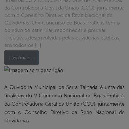
finalistas do V Concurso Nacional de Boas Práticas
da Controladoria Geral da União (CGU), juntamente
com o Conselho Diretivo da Rede Nacional de
Ouvidorias. O V Concurso de Boas Práticas tem o
objetivo de estimular, reconhecer e premiar
iniciativas desenvolvidas pelas ouvidorias públicas
em todos os […]
Leia mais…
book
A Ouvidoria Municipal de Serra Talhada é uma das
finalistas do V Concurso Nacional de Boas Práticas
er
da Controladoria Geral da União (CGU), juntamente
com o Conselho Diretivo da Rede Nacional de
Ouvidorias.
din