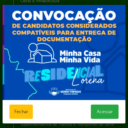
Obras e Infraestrutura
Procuradoria Geral do Município
Secretaria de Comunicação Social e Audiovisual
Secretaria de Desenvolvimento Econômico e Turismo
Secretaria de Iluminação Pública e Energia Elétrica
Secretaria Municipal da Mulher – SEMU
Secretaria Municipal de Administração – SAD
Secretaria Municipal de Agricultura e Recursos Hídricos –
SEMARH / Secretaria de Agricultura Familiar – SEMAF
Secretaria Municipal de Educação – SEST
Secretaria Municipal de Esporte e Lazer – SEMEL
Secretaria Municipal de Finanças – SECFIN
Secretaria Municipal de Governo – SEGOV
Secretaria Municipal de Meio Ambiente – SEMA
Secretaria Municipal de Planejamento e Gestão – SEPLAG
Secretaria Municipal de Relações Institucionais – SEMRI
Secretaria Municipal de Saúde – SMS
Fechar
Acessar
Secretaria Municipal de Serviços Públicos – SEMUSP
Superintendência de Trânsito e Transportes de Serra